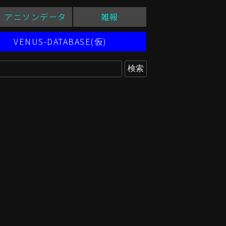
アニソンデータ
雑報
VENUS-DATABASE(仮)