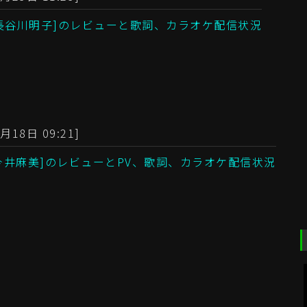
se![長谷川明子]のレビューと歌詞、カラオケ配信状況
月18日 09:21]
on[今井麻美]のレビューとPV、歌詞、カラオケ配信状況