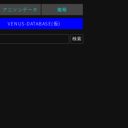
アニソンデータ
雑報
VENUS-DATABASE(仮)