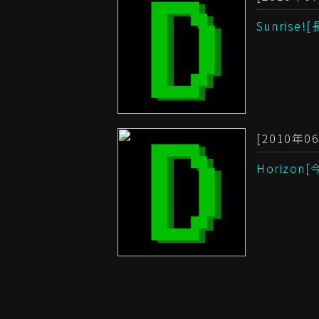
Sunri
[2010年06
Horiz