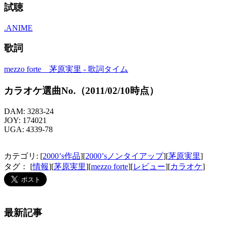
試聴
.ANIME
歌詞
mezzo forte 茅原実里 - 歌詞タイム
カラオケ選曲No.（2011/02/10時点）
DAM: 3283-24
JOY: 174021
UGA: 4339-78
カテゴリ: [
2000’s作品
][
2000’sノンタイアップ
][
茅原実里
]
タグ： [
情報
][
茅原実里
][
mezzo forte
][
レビュー
][
カラオケ
]
最新記事