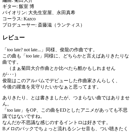
編曲: 菊田大介
ギター: 飯室 博
バイオリン: 大先生室屋、永田真希
コーラス: Kazco
プロデューサー: 斎藤滋（ランティス）
レビュー
「too late? not late...」同様、俊龍の作曲です。
この曲も「too late」同様に、どちらかと言えばありきたりな
曲です。
（まぁ菊田大介作曲とか比べたら酷かもしれません
が･･･）
俊龍はこのアルバムでデビューした作曲家さんらしく、
今後の躍進を見守りたいかなぁと思ってます。
ありきたり、とは書きましたが、つまらない曲ではありませ
ん。
「too late」をOP、この曲をEDとしたアニメがあっても不思
議ではないですね。
なんだか不思議な感じのするイントロは好きです。
Bメロのバックでちょっと流れるシンセ音も、つい聴きたく