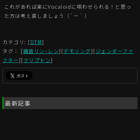
これがあれば楽にVocaloidに唄わせられる！と思っ
た方は考え直しましょう（´ー｀）
カテゴリ: [
DTM
]
タグ： [
鏡音リン･レン
][
デモソング
][
ジェンダーファ
クター
][
クリプトン
]
最新記事