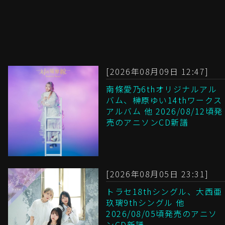
[2026年08月09日 12:47]
南條愛乃6thオリジナルアル
バム、榊原ゆい14thワークス
アルバム 他 2026/08/12頃発
売のアニソンCD新譜
[2026年08月05日 23:31]
トラセ18thシングル、大西亜
玖璃9thシングル 他
2026/08/05頃発売のアニソ
ンCD新譜