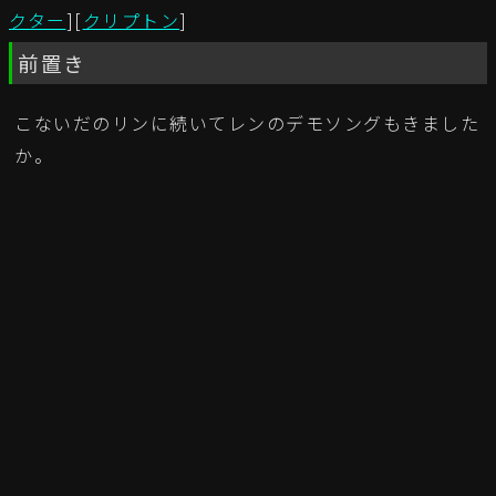
クター
][
クリプトン
]
前置き
こないだのリンに続いてレンのデモソングもきました
か。