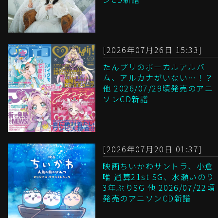
[2026年07月26日 15:33]
たんプリのボーカルアルバ
ム、アルカナがいない…！？
他 2026/07/29頃発売のアニ
ソンCD新譜
[2026年07月20日 01:37]
映画ちいかわサントラ、小倉
唯 通算21st SG、水瀬いのり
3年ぶりSG 他 2026/07/22頃
発売のアニソンCD新譜