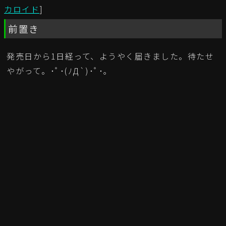
カロイド
]
前置き
発売日から1日経って、ようやく届きました。待たせ
やがって。･ﾟ･(ﾉД`)･ﾟ･｡