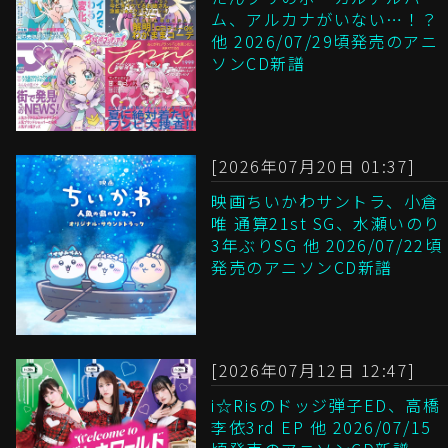
ム、アルカナがいない…！？
他 2026/07/29頃発売のアニ
ソンCD新譜
[2026年07月20日 01:37]
映画ちいかわサントラ、小倉
唯 通算21st SG、水瀬いのり
3年ぶりSG 他 2026/07/22頃
発売のアニソンCD新譜
[2026年07月12日 12:47]
i☆Risのドッジ弾子ED、高橋
李依3rd EP 他 2026/07/15