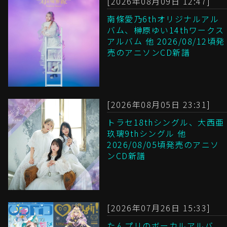
[2026年08月09日 12:47]
南條愛乃6thオリジナルアル
バム、榊原ゆい14thワークス
アルバム 他 2026/08/12頃発
売のアニソンCD新譜
[2026年08月05日 23:31]
トラセ18thシングル、大西亜
玖璃9thシングル 他
2026/08/05頃発売のアニソ
ンCD新譜
[2026年07月26日 15:33]
たんプリのボーカルアルバ