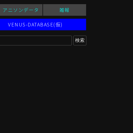
アニソンデータ
雑報
VENUS-DATABASE(仮)