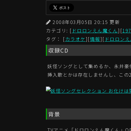
2008年03月05日 20:15 更
カテゴリ: [
ドロロンえん魔くん
][
19
タグ： [
カラオケ
][
情報
][
ドロロンえ
収録CD
妖怪ソングとして集めるか、永井豪
挿入歌とかは存在しませんし、この
背景
TVアニメ「ドロロンえん魔くん」O