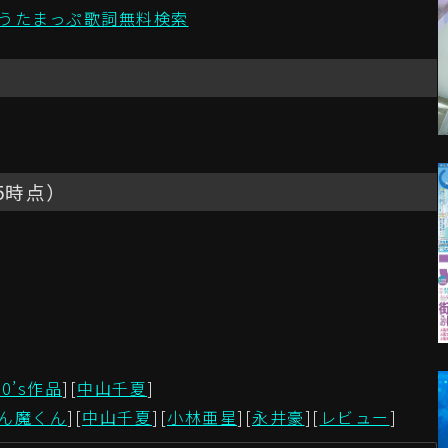
/うたまっぷ歌詞無料検索
05時点）
70’s作品
][
中山千夏
]
ん魔くん
][
中山千夏
][
小林亜星
][
永井豪
][
レビュー
]