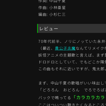
作詞: 中山千夏
作曲: 小林亜星
編曲: 小杉仁三
レビュー
70年代前半、ノリにノッていた永井
（最近、
貴公子炎魔
なんてリメイク
妖怪アニメの主題歌と言えば、まず
ドロドロとしていて、でもどこか陽気
この曲もそれに近いですが、鬼太郎
まず、中山千夏の歌唱がいい味出し
「どろろん おどろん でろでろば
「カラカラカラ
バックで鳴ってる
ここはついつい聴きたくなるところ