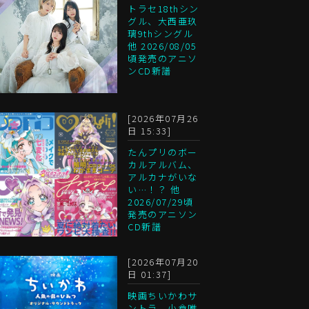
トラセ18thシン
グル、大西亜玖
璃9thシングル
他 2026/08/05
頃発売のアニソ
ンCD新譜
[2026年07月26
日 15:33]
たんプリのボー
カルアルバム、
アルカナがいな
い…！？ 他
2026/07/29頃
発売のアニソン
CD新譜
[2026年07月20
日 01:37]
映画ちいかわサ
ントラ、小倉唯