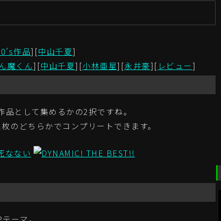
新
70’s作品
][
中山千夏
]
ん魔くん
][
中山千夏
][
小林亜星
][
永井豪
][
レビュー
]
作品として集めるかの2択ですね。
2枚のどちらかでコンプリートできます。
Pテーマ。