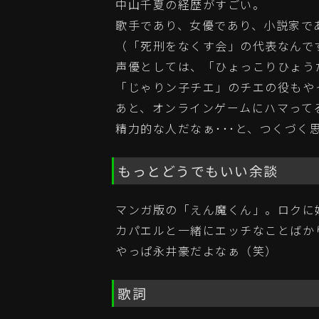
中山千夏の経歴がすごい。
歌手であり、女優であり、小説家であ
（「死刑をなくす会」の代表なんです
声優としては、「ひょっこりひょう
「じゃりン子チエ」のチエの役もや
あと、オンラインゲームにハマって
精力的な人だなぁ･･･と、つくづく
もっとどうでもいい余談
マンガ版の「えん魔くん」。ロクに
カパエルと一緒にエッチなことばかりして
やっぱ永井豪だよなぁ（笑）
歌詞