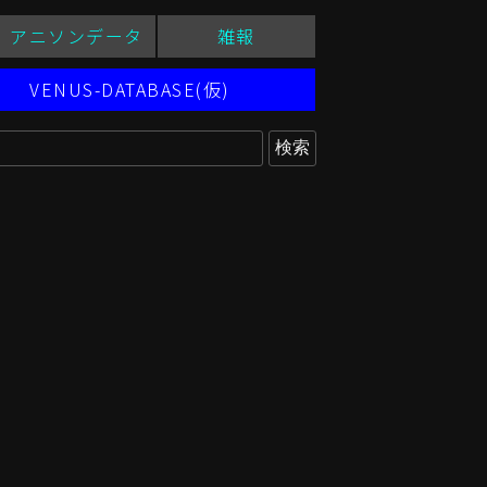
アニソンデータ
雑報
VENUS-DATABASE(仮)