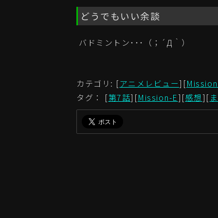
どうでもいい余談
バドミントン･･･（；´Д｀）
カテゴリ: [
アニメレビュー
][
Mission
タグ： [
第7話
][
Mission-E
][
感想
][
ま