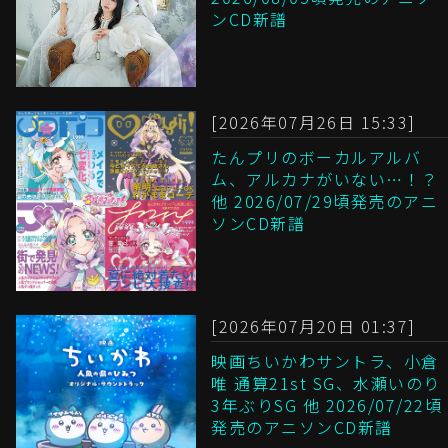
ンCD新譜
[2026年07月26日 15:33]
たんプリのボーカルアルバ
ム、アルカナがいない…！？
他 2026/07/29頃発売のアニ
ソンCD新譜
[2026年07月20日 01:37]
映画ちいかわサントラ、小倉
唯 通算21st SG、水瀬いのり
3年ぶりSG 他 2026/07/22頃
発売のアニソンCD新譜