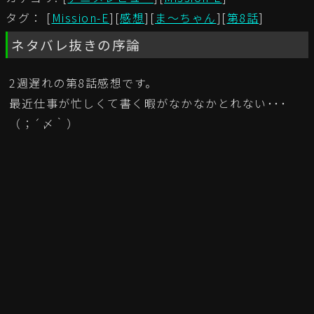
タグ： [
Mission-E
][
感想
][
ま～ちゃん
][
第8話
]
ネタバレ抜きの序論
2週遅れの第8話感想です。
最近仕事が忙しくて書く暇がなかなかとれない･･･
（；´〆｀）