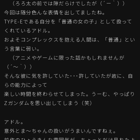
（ろろ太の前では隙だらけでしたが（´ー｀））
今回は随分色んな表情を出してましたね。
TYPE-Eである自分を「普通の女の子」として扱って
くれているアドル。
およそコンプレックスを抱える人間は、「普通」とい
う言葉に弱い。
（アニメやゲームに限った話かもしれませんが
（´～｀））
そんな彼に気を許していた･･･許していたが故に、自
らの能力によって
楽しい時間を終わらせてしまった。うーむ、やっぱり
Zガンダムを思い出してしまう（笑）
アドル。
意外とま～ちゃんの扱いがうまいんですねぇ。
前作のひょうきんな雰囲気が、ちょっとだけ見れたよ