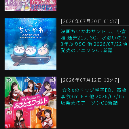
[2026年07月20日 01:37]
映画ちいかわサントラ、小倉
唯 通算21st SG、水瀬いのり
3年ぶりSG 他 2026/07/22頃
発売のアニソンCD新譜
[2026年07月12日 12:47]
i☆Risのドッジ弾子ED、高橋
李依3rd EP 他 2026/07/15
頃発売のアニソンCD新譜