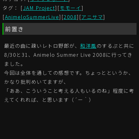
タグ： [
JAM Project
][
モモーイ
]
[
AnimeloSummerLive
][
2008
][
アニサマ
]
前置き
最近の曲に疎いレトロ野郎が、
和洋風
のするぷと共に
8/30と31、Animelo Summer Live 2008に行ってき
ました。
今回は全体を通しての感想です。ちょっとというか、
かなり批判めいてますが、
「ああ、こういうこと考える人もいるのね」程度に考
えてくれれば、と思います（´ー｀）