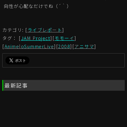
向性が心配なだけでね（´｀）
カテゴリ: [
ライブレポート
]
タグ： [
JAM Project
][
モモーイ
]
[
AnimeloSummerLive
][
2008
][
アニサマ
]
最新記事