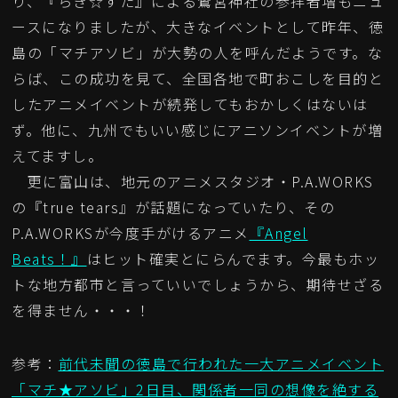
り、『らき☆すた』による鷲宮神社の参拝者増もニュ
ースになりましたが、大きなイベントとして昨年、徳
島の「マチアソビ」が大勢の人を呼んだようです。な
らば、この成功を見て、全国各地で町おこしを目的と
したアニメイベントが続発してもおかしくはないは
ず。他に、九州でもいい感じにアニソンイベントが増
えてますし。
更に富山は、地元のアニメスタジオ・P.A.WORKS
の『true tears』が話題になっていたり、その
P.A.WORKSが今度手がけるアニメ
『Angel
Beats！』
はヒット確実とにらんでます。今最もホッ
トな地方都市と言っていいでしょうから、期待せざる
を得ません・・・！
参考：
前代未聞の徳島で行われた一大アニメイベント
「マチ★アソビ」2日目、関係者一同の想像を絶する