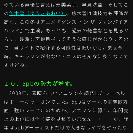
めている声優と言えば寿美菜子、早見沙織、そしてこ
の
悠木碧（ゆうきあおい）
。悠木碧は演技力も評価が
高く、この冬はアニメ『ダンス イン ザ ヴァンパイア
バンド』で主演。もっとも、過去の発言などを見るか
らに、硬派な声優目指してそうな感じがかなりするの
で、当サイトで紹介する可能性は低いかも。まぁ今
時、キャラソンが出ないアニメはそんなに多くないで
すけどね。
１０．5pbの勢力が増す。
2009年、素晴らしいアニソンを続発したレーベル
はポニーキャニオンでした。5pbはゲームの主題歌方
面に強いレーベルのためか、アニソンに弱く、年間売
上の上位には全く姿を見せていません。・・・が、昨
年は5pbアーティストだけで大きなライブをやったり