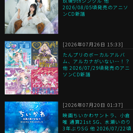
玖璃9thシングル 他
2026/08/05頃発売のアニソ
ンCD新譜
[2026年07月26日 15:33]
たんプリのボーカルアルバ
ム、アルカナがいない…！？
他 2026/07/29頃発売のアニ
ソンCD新譜
[2026年07月20日 01:37]
映画ちいかわサントラ、小倉
唯 通算21st SG、水瀬いのり
3年ぶりSG 他 2026/07/22頃