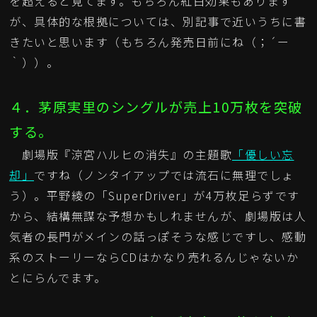
を超えると見てます。もちろん紅白効果もあります
が、具体的な根拠については、別記事で近いうちに書
きたいと思います（もちろん発売日前にね（；´ー
｀））。
４．茅原実里のシングルが売上10万枚を突破
する。
劇場版『涼宮ハルヒの消失』の主題歌
「優しい忘
却」
ですね（ノンタイアップでは流石に無理でしょ
う）。平野綾の「SuperDriver」が4万枚足らずです
から、結構無謀な予想かもしれませんが、劇場版は人
気者の長門がメインの話っぽそうな感じですし、感動
系のストーリーならCDはかなり売れるんじゃないか
とにらんでます。