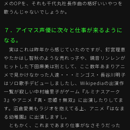
メのOPを、それも千代丸社長作曲の格好いいやつを
歌うんじゃないでしょうか。
７．アイマス声優に次々と仕事が来るように
なる。
実はこれは昨年から感じていたのですが、釘宮理恵
やたかはし智秋のような売れっ子や、鏡音リンレンが
ヒットした下田麻美は別として、ここ数年あまりアニ
メで見かけなかった人達・・・ミンゴス・長谷川明子
はソロ歌手デビューしましたし、Wikipediaの出演作
一覧が寂しい中村繪里子がゲーム『ルミナスアーク
3』やアニメ『真・恋姫†無双』に出演したりしてま
す。沼倉愛美もラジオを抱えてる上、アニメ『はなま
る幼稚園』に出演しますし。
ともかく、これまであまり仕事がなさそうだった