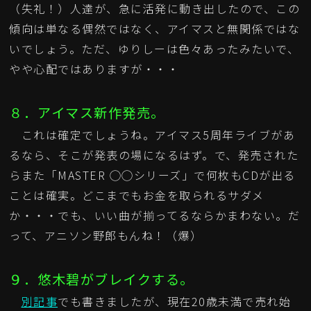
（失礼！）人達が、急に活発に動き出したので、この
傾向は単なる偶然ではなく、アイマスと無関係ではな
いでしょう。ただ、ゆりしーは色々あったみたいで、
やや心配ではありますが・・・
８．アイマス新作発売。
これは確定でしょうね。アイマス5周年ライブがあ
るなら、そこが発表の場になるはず。で、発売された
らまた「MASTER ◯◯シリーズ」で何枚もCDが出る
ことは確実。どこまでもお金を取られるサダメ
か・・・でも、いい曲が揃ってるならかまわない。だ
って、アニソン野郎もんね！（爆）
９．悠木碧がブレイクする。
別記事
でも書きましたが、現在20歳未満で売れ始