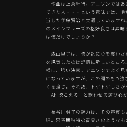
作曲は上倉紀行。アニソンではあま
てきた人・・・という意味では、毛
当した伊藤賢治と共通していますね
のメインフレーズの格好良さは素晴
は僕だけでしょうか？
森由里子は、僕が詞に心を震わさ
を絶賛したのは記憶に新しいところ。この
様に、強い決意。アニソンでよく見
になっていますが、この詞のもつ強
くる強さ。それ故、トゲトゲしさが
「Ah 聴こえる」と歌わせる遊び心
長谷川明子の魅力は、その声質も
唱。思春期独特の青臭さのようなも