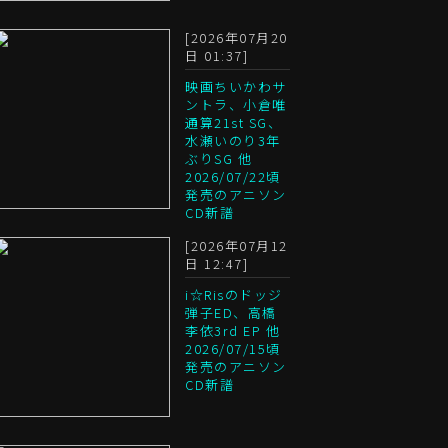
[2026年07月20
日 01:37]
映画ちいかわサ
ントラ、小倉唯
通算21st SG、
水瀬いのり3年
ぶりSG 他
2026/07/22頃
発売のアニソン
CD新譜
[2026年07月12
日 12:47]
i☆Risのドッジ
弾子ED、高橋
李依3rd EP 他
2026/07/15頃
発売のアニソン
CD新譜