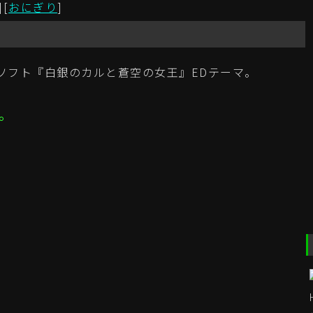
][
おにぎり
]
s専用ソフト『白銀のカルと蒼空の女王』EDテーマ。
。