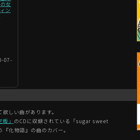
空の女
ィン
】
07-
て欲しい曲があります。
定版」
のCDに収録されている「sugar sweet
が歌う『化物語』の曲のカバー。