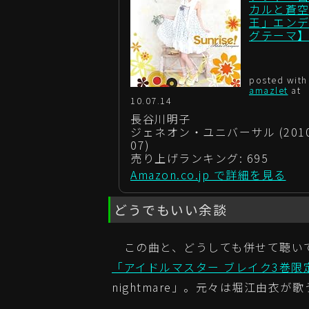
カルと蒼
王」エンデ
グテーマ
posted with
amazlet
at
10.07.14
長谷川明子
ジェネオン・ユニバーサル (2010-
07)
売り上げランキング: 695
Amazon.co.jp で詳細を見る
どうでもいい余談
この曲と、どうしても併せて聴い
「アイドルマスター ブレイク3巻限
nightmare」。元々は堀江由衣