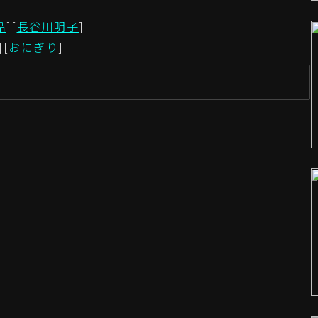
品
][
長谷川明子
]
][
おにぎり
]