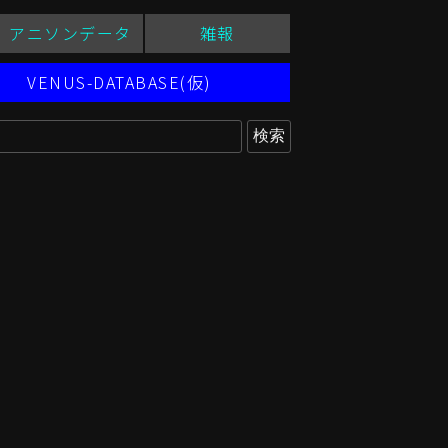
アニソンデータ
雑報
VENUS-DATABASE(仮)