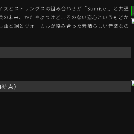
とストリングスの組み合わせが「Sunrise!」と共通
険の未来、かたやぶつけどころのない恋心というもどか
も曲と詞とヴォーカルが絡み合った素晴らしい音楽なの
24時点）