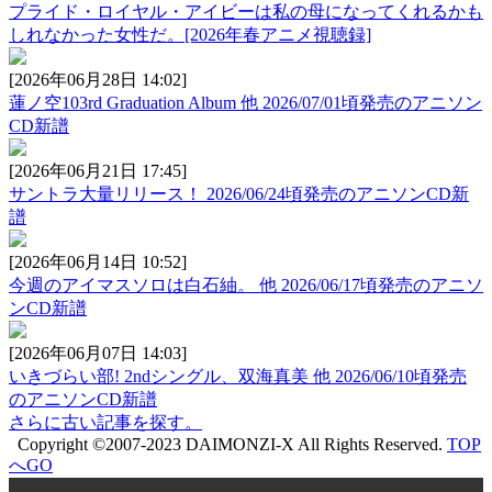
プライド・ロイヤル・アイビーは私の母になってくれるかも
しれなかった女性だ。[2026年春アニメ視聴録]
[2026年06月28日 14:02]
蓮ノ空103rd Graduation Album 他 2026/07/01頃発売のアニソン
CD新譜
[2026年06月21日 17:45]
サントラ大量リリース！ 2026/06/24頃発売のアニソンCD新
譜
[2026年06月14日 10:52]
今週のアイマスソロは白石紬。 他 2026/06/17頃発売のアニソ
ンCD新譜
[2026年06月07日 14:03]
いきづらい部! 2ndシングル、双海真美 他 2026/06/10頃発売
のアニソンCD新譜
さらに古い記事を探す。
Copyright ©2007-2023 DAIMONZI-X All Rights Reserved.
TOP
へGO