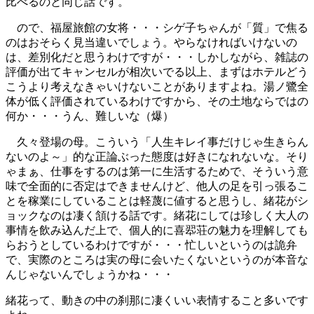
比べるのと同じ話です。
ので、福屋旅館の女将・・・シゲ子ちゃんが「質」で焦る
のはおそらく見当違いでしょう。やらなければいけないの
は、差別化だと思うわけですが・・・しかしながら、雑誌の
評価が出てキャンセルが相次いでる以上、まずはホテルどう
こうより考えなきゃいけないことがありますよね。湯ノ鷺全
体が低く評価されているわけですから、その土地ならではの
何か・・・うん、難しいな（爆）
久々登場の母。こういう「人生キレイ事だけじゃ生きらん
ないのよ～」的な正論ぶった態度は好きになれないな。そり
ゃまぁ、仕事をするのは第一に生活するためで、そういう意
味で全面的に否定はできませんけど、他人の足を引っ張るこ
とを稼業にしていることは軽蔑に値すると思うし、緒花がシ
ョックなのは凄く頷ける話です。緒花にしては珍しく大人の
事情を飲み込んだ上で、個人的に喜翆荘の魅力を理解しても
らおうとしているわけですが・・・忙しいというのは詭弁
で、実際のところは実の母に会いたくないというのが本音な
んじゃないんでしょうかね・・・
緒花って、動きの中の刹那に凄くいい表情すること多いです