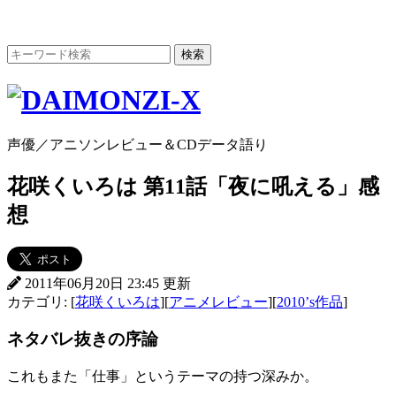
声優／アニソンレビュー＆CDデータ語り
花咲くいろは 第11話「夜に吼える」感
想
2011年06月20日 23:45 更新
カテゴリ: [
花咲くいろは
][
アニメレビュー
][
2010’s作品
]
ネタバレ抜きの序論
これもまた「仕事」というテーマの持つ深みか。