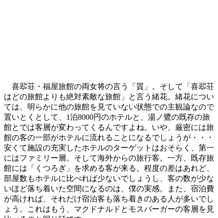
喜翆荘・福屋旅館の両女将の言う「質」。そして「喜翆荘
はどの旅館よりも絶対素敵な旅館」と言う緒花。緒花につい
ては、明らかに他の旅館を見ていない状態での主観論なので
置いとくとして、1泊8000円のホテルと、湯ノ鷺の既存の旅
館とでは客層が変わってくるんですよね。いや、厳密には旅
館の客の一部がホテルに流れることになるでしょうが・・・
安くて施設の充実したホテルのターゲットはおそらく、第一
にはファミリー層。そして海外からの旅行客。一方、既存旅
館には「くつろぎ」を求める客が来る。程度の差はあれど、
部屋数もホテルに比べれば少ないでしょうし、客の数が少な
いほど落ち着いた空間になるのは、僕の実感。また、宿泊費
が高ければ、それだけ宿泊客も落ち着きのある人が多いでし
ょう。これはもう、マクドナルドとモスバーガーの客層を見