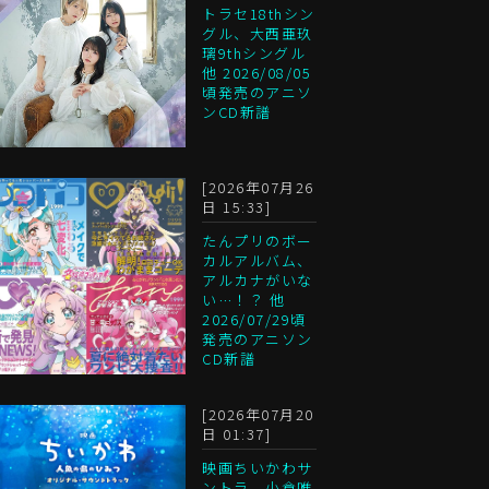
トラセ18thシン
グル、大西亜玖
璃9thシングル
他 2026/08/05
頃発売のアニソ
ンCD新譜
[2026年07月26
日 15:33]
たんプリのボー
カルアルバム、
アルカナがいな
い…！？ 他
2026/07/29頃
発売のアニソン
CD新譜
[2026年07月20
日 01:37]
映画ちいかわサ
ントラ、小倉唯