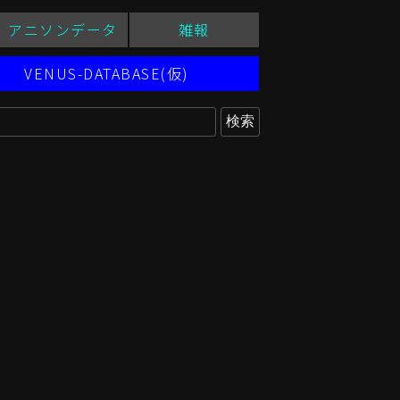
アニソンデータ
雑報
VENUS-DATABASE(仮)