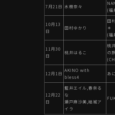
NAN
7月21日
水樹奈々
(
田村
10月13
田村ゆかり
＊
日
(
桃
11月30
桃井はるこ
の
日
(C
AKINO with
12月1日
あ
bless4
藍井エイル,春奈る
12月22
な
FU
日
瀬戸麻沙美,結城ア
イラ