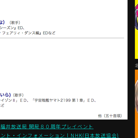
Ｋ福井放送局 開局８０周年プレイベント
ント・インフォメーション | NHK(日本放送協会)