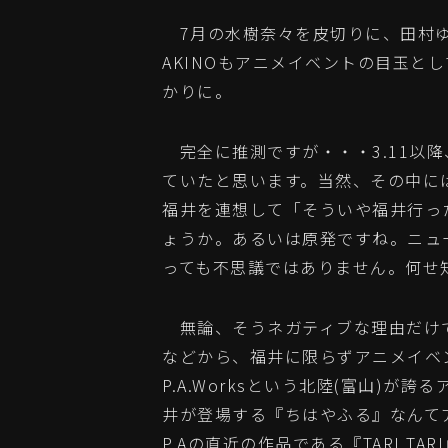
7月の水樹奈々を皮切りに、田村ゆ
AKINOもアニメイベントの目玉と
かりに。
完全に推測ですが・・・3.11以
ていたと思います。当然、その中に
福井を連想して「そういや福井行っ
ょうか。あるいは原発ですね。ニュ
っても不思議ではありません。何せ
無論、そうネガティブな理由だけ
などから、福井に限らずアニメイベ
P.A.Worksという北陸(富山)が
井が登場する『ちはやふる』なんて
P.Aの直近の作品である『TARI 