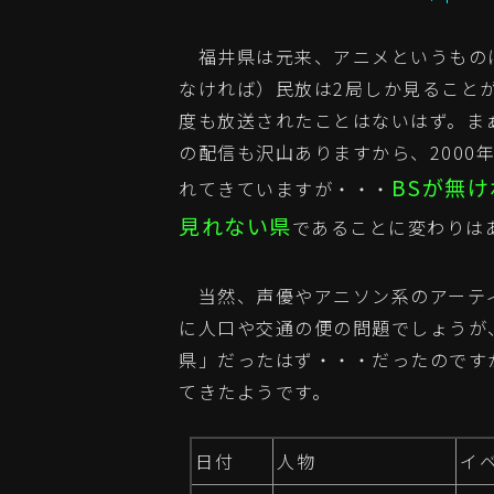
福井県は元来、アニメというものに
なければ）民放は2局しか見ること
度も放送されたことはないはず。まぁ
の配信も沢山ありますから、200
BSが無
れてきていますが・・・
見れない県
であることに変わりは
当然、声優やアニソン系のアーテ
に人口や交通の便の問題でしょうが
県」だったはず・・・だったのですが
てきたようです。
日付
人物
イベ