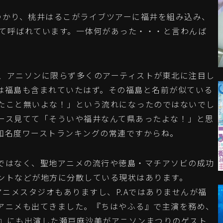
かり、桃井はるこがライブツアーに福井を組み込み、
して呼ばれています。一体何があった・・・と言わんば
降、アニソンに限らず多くのアーティストが東北に注目し
は福島も含まれていたはず。その福島と名前が似ている
たこと無いよな！」という流れになったのではないでし
ース見てて「そういや福井なんて県あったよな！」と思
知名度ワーストランキングの常連ですからね。
ではなく、聖地アニメの流行や徳島・マチアソビの成功
ントなどが地方に分散している現状はあります。
誇るアニメスタジオもありますし、P.Aではありませんが福
アニメも出てきました。『ちはやふる』で主演を務め、
TARI』にも出演した瀬戸麻沙美がアニソンまつりのゲスト