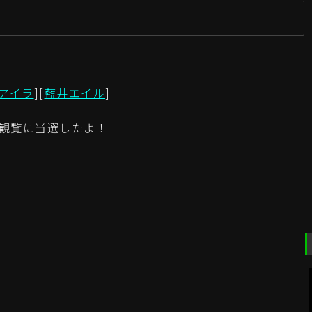
新
アイラ
][
藍井エイル
]
の観覧に当選したよ！