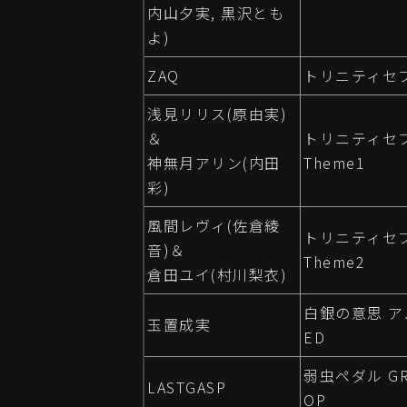
内山夕実, 黒沢とも
よ)
ZAQ
トリニティセブ
浅見リリス(原由実)
＆
トリニティセブ
神無月アリン(内田
Theme1
彩)
風間レヴィ(佐倉綾
トリニティセブ
音)＆
Theme2
倉田ユイ(村川梨衣)
白銀の意思 
玉置成実
ED
弱虫ペダル GR
LASTGASP
OP