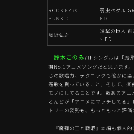
ROOKiEZ is
弱虫ペダル GR
PUNK'D
ED
進撃の巨人 前
澤野弘之
~ ED
鈴木このみ
7thシングルは『魔
期No.1アニメソングだと思います
じの歌唱力、テクニックも確かに凄
題歌を貰っていること。そして、楽
モノにしてることです。数あるアニ
とんどが「アニメにマッチしてる」
トリーの姿勢も、もっともっと評価
『魔弾の王と戦姫』本編も個人的に