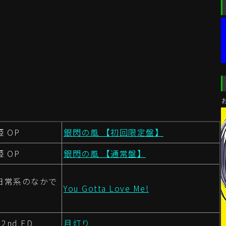
 OP
銀閃の風 【初回限定盤】
 OP
銀閃の風 【通常盤】
日常系のなかで
You Gotta Love Me!
2nd ED
月灯り