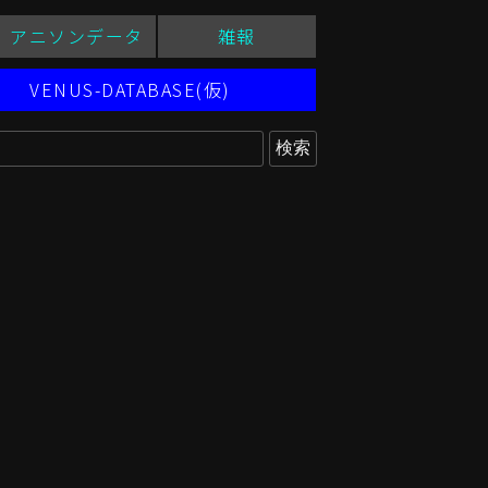
アニソンデータ
雑報
VENUS-DATABASE(仮)