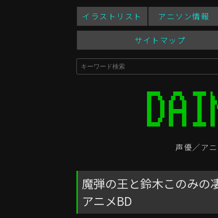
イラストリスト
アニソン情報
サイトマップ
声優／アニ
魔弾の王と鈴木このみの凄み
アニメBD