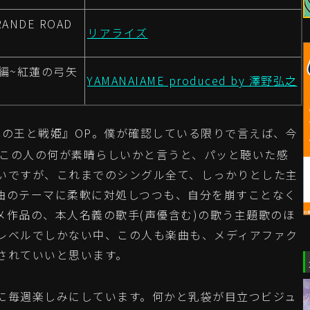
ANDE ROAD
リアライズ
編~紅蓮の弓矢
YAMANAIAME produced by 澤野弘之
弾の王と戦姫』OP。僕が確認している限りで言えば、今
。この人の何が素晴らしいかと言うと、パッと聴いた感
いですが、これまでのシングル全て、しっかりとした主
曲のテーマに柔軟に対処しつつも、自分を崩すことなく
メ作品の、本人名義の歌手(声優含む)の歌う主題歌のほ
レベルでしかない中、この人も楽曲も、メディアファク
されていいと思います。
毎週楽しみにしています。何かと乳袋が目立つビジュ