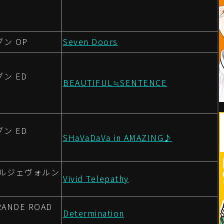
ン OP
Seven Doors
ン ED
BEAUTIFUL≒SENTENCE
ン ED
SHaVaDaVa in AMAZING♪
アルジェヴォルン
Vivid Telepathy
ANDE ROAD
Determination