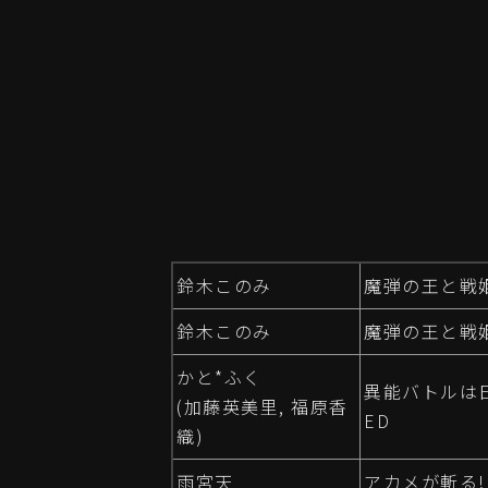
鈴木このみ
魔弾の王と戦姫
鈴木このみ
魔弾の王と戦姫
かと*ふく
異能バトルは
(加藤英美里, 福原香
ED
織)
雨宮天
アカメが斬る! 