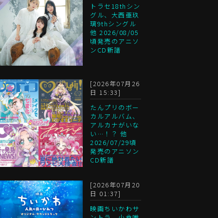
トラセ18thシン
グル、大西亜玖
璃9thシングル
他 2026/08/05
頃発売のアニソ
ンCD新譜
[2026年07月26
日 15:33]
たんプリのボー
カルアルバム、
アルカナがいな
い…！？ 他
2026/07/29頃
発売のアニソン
CD新譜
[2026年07月20
日 01:37]
映画ちいかわサ
ントラ、小倉唯