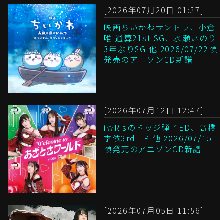
[2026年07月20日 01:37]
映画ちいかわサントラ、小倉
唯 通算21st SG、水瀬いのり
3年ぶりSG 他 2026/07/22頃
発売のアニソンCD新譜
[2026年07月12日 12:47]
i☆Risのドッジ弾子ED、高橋
李依3rd EP 他 2026/07/15
頃発売のアニソンCD新譜
[2026年07月05日 11:56]