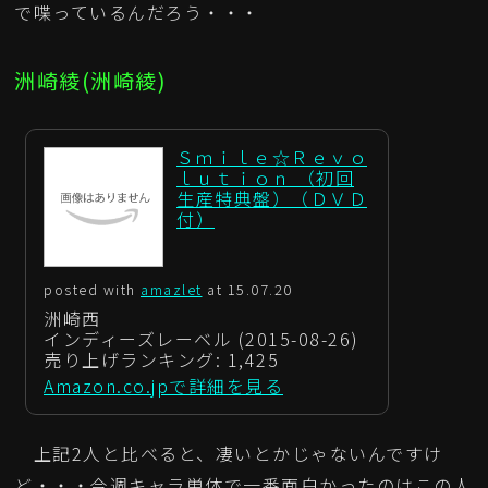
で喋っているんだろう・・・
洲崎綾(洲崎綾)
Ｓｍｉｌｅ☆Ｒｅｖｏ
ｌｕｔｉｏｎ （初回
生産特典盤）（ＤＶＤ
付）
posted with
amazlet
at 15.07.20
洲崎西
インディーズレーベル (2015-08-26)
売り上げランキング: 1,425
Amazon.co.jpで詳細を見る
上記2人と比べると、凄いとかじゃないんですけ
ど・・・今週キャラ単体で一番面白かったのはこの人