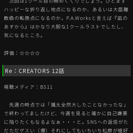
次回は1クール目の締めくくりでしょう。ひとまず
ハッピーな折り返し地点になるのか、あるいは大臣離
散級の転換点になるのか。P.A.Worksと言えば『凪の
あすから』はかなり大胆な1クールラストでしたし、
気になるところ。
評価：☆☆☆☆
Re：CREATORS 12話
視聴メディア：BS11
先週の時点では「颯太全然大したことなかったな」
で終わってましたけど、今週を見ると確かに自己嫌悪
に陥りたくもなるよなぁ・・・と。SNSへの返信がた
だただゲスい（爆）それにしてもいちいち松原が格好