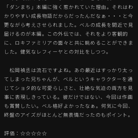
「ダンまち」本編に強く惹かれていた理由。それはわ
かりやすい成長物語だからだったんだなぁ・・・と今
更ながら考えさせられました。ベルの成長を間近で見
届けるのが本編。この外伝では、それをより客観的
に、ロキファミリアの面々と共に眺めることができま
した。健気なレフィーヤとの対比をしつつ。
松岡禎丞は流石ですよね。あの最近はすっかり太っ
てしまった兄ちゃんが、ベルというキャラクターを通
じてショタ的な可愛らしさと、壮絶な気迫の両方を見
事に表現しきっている。彼だけではない、今回は作画
も賞賛したい。ベル格好よかったなぁ。何気に今回、
終盤のアイズがほとんど無表情だったのもポイント。
評価：☆☆☆☆☆