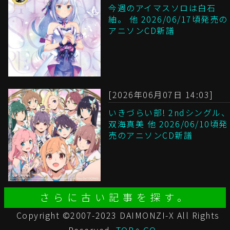
今週のアイマスソロは白石
紬。 他 2026/06/17頃発売の
アニソンCD新譜
[2026年06月07日 14:03]
いきづらい部! 2ndシングル、
双海真美 他 2026/06/10頃発
売のアニソンCD新譜
さらに古い記事を探す。
Copyright ©2007-2023 DAIMONZI-X All Rights