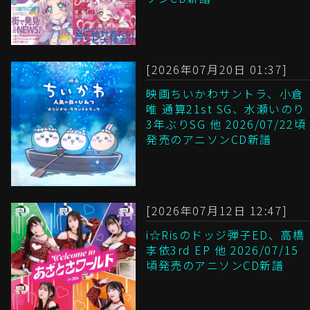
[2026年07月20日 01:37]
映画ちいかわサントラ、小倉
唯 通算21st SG、水瀬いのり
3年ぶりSG 他 2026/07/22頃
発売のアニソンCD新譜
[2026年07月12日 12:47]
i☆Risのドッジ弾子ED、高橋
李依3rd EP 他 2026/07/15
頃発売のアニソンCD新譜