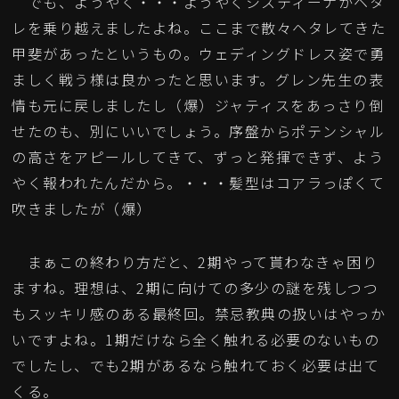
でも、ようやく・・・ようやくシスティーナがヘタ
レを乗り越えましたよね。ここまで散々ヘタレてきた
甲斐があったというもの。ウェディングドレス姿で勇
ましく戦う様は良かったと思います。グレン先生の表
情も元に戻しましたし（爆）ジャティスをあっさり倒
せたのも、別にいいでしょう。序盤からポテンシャル
の高さをアピールしてきて、ずっと発揮できず、よう
やく報われたんだから。・・・髪型はコアラっぽくて
吹きましたが（爆）
まぁこの終わり方だと、2期やって貰わなきゃ困り
ますね。理想は、2期に向けての多少の謎を残しつつ
もスッキリ感のある最終回。禁忌教典の扱いはやっか
いですよね。1期だけなら全く触れる必要のないもの
でしたし、でも2期があるなら触れておく必要は出て
くる。