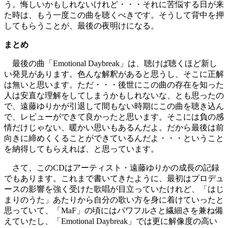
う。悔しいかもしれないけれど・・・それに苦悩する日が来
た時は、もう一度この曲を聴くべきです。そうして背中を押
してもらうことが、最後の夜明けになる。
まとめ
最後の曲「Emotional Daybreak」は、聴けば聴くほど新し
い発見があります。色んな解釈があると思うし、そこに正解
は無いと思います。ただ・・・後世にこの曲の存在を知った
人は安直な理解をしてしまうかもしれないな、とも思ったの
で、遠藤ゆりかが引退して間もない時期にこの曲を聴き込ん
で、レビューができて良かったと思います。そこには負の感
情だけじゃない、暖かい思いもあるんだよ。だから最後は前
向きに締めくくることができているんだよ・・・ということ
を納得してもらえれば、と思っています。
さて、このCDはアーティスト・遠藤ゆりかの成長の記録
でもあります。これまで書いてきたように、最初はプロデュ
ースの影響を強く受けた歌唱が目立っていたけれど、「はじ
まりのうた」あたりから自分の歌い方を身に着けていったと
思っていて、「MaF」の頃にはパワフルさと繊細さを兼ね備
えていたし、「Emotional Daybreak」では更に解像度の高い