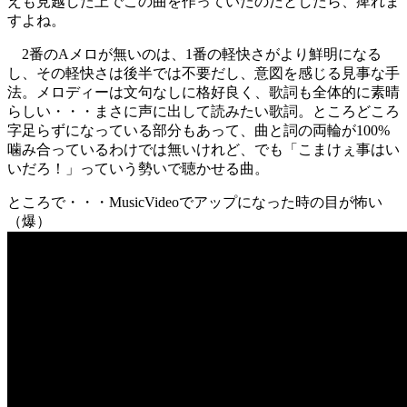
えも見越した上でこの曲を作っていたのだとしたら、痺れま
すよね。
2番のAメロが無いのは、1番の軽快さがより鮮明になる
し、その軽快さは後半では不要だし、意図を感じる見事な手
法。メロディーは文句なしに格好良く、歌詞も全体的に素晴
らしい・・・まさに声に出して読みたい歌詞。ところどころ
字足らずになっている部分もあって、曲と詞の両輪が100%
噛み合っているわけでは無いけれど、でも「こまけぇ事はい
いだろ！」っていう勢いで聴かせる曲。
ところで・・・MusicVideoでアップになった時の目が怖い
（爆）