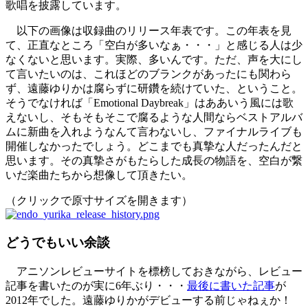
歌唱を披露しています。
以下の画像は収録曲のリリース年表です。この年表を見
て、正直なところ「空白が多いなぁ・・・」と感じる人は少
なくないと思います。実際、多いんです。ただ、声を大にし
て言いたいのは、これほどのブランクがあったにも関わら
ず、遠藤ゆりかは腐らずに研鑽を続けていた、ということ。
そうでなければ「Emotional Daybreak」はああいう風には歌
えないし、そもそもそこで腐るような人間ならベストアルバ
ムに新曲を入れようなんて言わないし、ファイナルライブも
開催しなかったでしょう。どこまでも真摯な人だったんだと
思います。その真摯さがもたらした成長の物語を、空白が繋
いだ楽曲たちから想像して頂きたい。
（クリックで原寸サイズを開きます）
どうでもいい余談
アニソンレビューサイトを標榜しておきながら、レビュー
記事を書いたのが実に6年ぶり・・・
最後に書いた記事
が
2012年でした。遠藤ゆりかがデビューする前じゃねぇか！