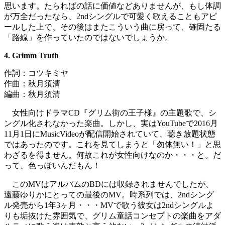
思います。たらればの話に価値などありませんが、もし体調
が万全だったなら、2ndシングルで可愛く歌えることもアピ
ールした上で、その後はまたこういう曲に戻って、確固たる
「路線」を作っていたのではないでしょうか。
4. Grimm Truth
作詞：コツキミヤ
作曲：秋月須清
編曲：秋月須清
女性向けドラマCD『グリム街の王子様』の主題歌で、シ
ングル化されなかった楽曲。しかし、実はYouTubeで2016月
11月1日にMusicVideoが配信開始されていて、聴き放題状態
ではあったのです。これを見てしまうと「勿体無い！」と思
わざるを得ません。何故これが女性向けなのか・・・と。だ
って、色っぽいんだもん！
このMVはアルバムのBDには収録されませんでしたが、
遠藤ゆりかにとっての最後のMV。時系列では、2ndシング
ル発売から1年3ヶ月・・・MVで歌う彼女は2ndシングルよ
りも垢抜けた雰囲気で、グリム童話コンセプトの楽曲をアダ