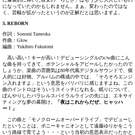
になっていたのかもしれません。まぁ、変わったのではな
く、芸幅が拡がったというのが正解だとは思いますよ。
3. REBORN
作詞：Sonomi Tameoka
作曲：Glow
編曲：Yukihiro Fukutomi
高い高い！キーが高い！デビューシングルのc/w曲にこん
な曲を持ってきて、ポテンシャルをアピールしたかったので
しょうか。楽曲の雰囲気は80年代風デジタルサウンドで、個
人的には好物。アルバムの構成の中では、「そろそろエンジ
ン入れますよ」という意思をバリバリに感じますよね。この
曲のイントロはそういうスイッチになれる。眠りについて、
ぼんやりしたパラレルスパイラルラインの先には、エキサイ
ティングな夢の幕開け。
「夜はこれからだぜ、ヒャッハ
ー！」
この曲と「モノクロームオーバードライブ」でデビューし
たということは、ポニーキャニオンとして遠藤ゆりかをこう
いう路線で育てよう・・・という当初の意思表示だったかと