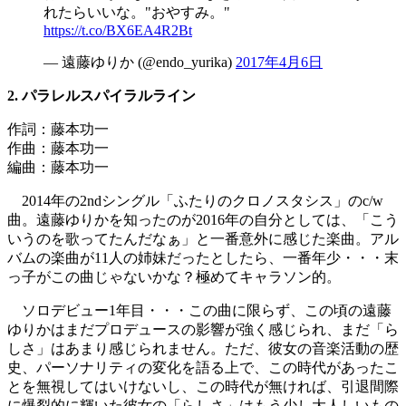
れたらいいな。"おやすみ。"
https://t.co/BX6EA4R2Bt
— 遠藤ゆりか (@endo_yurika)
2017年4月6日
2. パラレルスパイラルライン
作詞：藤本功一
作曲：藤本功一
編曲：藤本功一
2014年の2ndシングル「ふたりのクロノスタシス」のc/w
曲。遠藤ゆりかを知ったのが2016年の自分としては、「こう
いうのを歌ってたんだなぁ」と一番意外に感じた楽曲。アル
バムの楽曲が11人の姉妹だったとしたら、一番年少・・・末
っ子がこの曲じゃないかな？極めてキャラソン的。
ソロデビュー1年目・・・この曲に限らず、この頃の遠藤
ゆりかはまだプロデュースの影響が強く感じられ、まだ「ら
しさ」はあまり感じられません。ただ、彼女の音楽活動の歴
史、パーソナリティの変化を語る上で、この時代があったこ
とを無視してはいけないし、この時代が無ければ、引退間際
に爆裂的に輝いた彼女の「らしさ」はもう少し大人しいもの