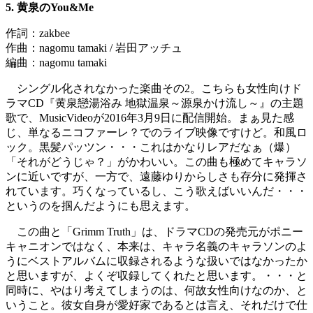
5. 黄泉のYou&Me
作詞：zakbee
作曲：nagomu tamaki / 岩田アッチュ
編曲：nagomu tamaki
シングル化されなかった楽曲その2。こちらも女性向けド
ラマCD『黄泉戀湯浴み 地獄温泉～源泉かけ流し～』の主題
歌で、MusicVideoが2016年3月9日に配信開始。まぁ見た感
じ、単なるニコファーレ？でのライブ映像ですけど。和風ロ
ック。黒髪パッツン・・・これはかなりレアだなぁ（爆）
「それがどうじゃ？」がかわいい。この曲も極めてキャラソ
ンに近いですが、一方で、遠藤ゆりからしさも存分に発揮さ
れています。巧くなっているし、こう歌えばいいんだ・・・
というのを掴んだようにも思えます。
この曲と「Grimm Truth」は、ドラマCDの発売元がポニー
キャニオンではなく、本来は、キャラ名義のキャラソンのよ
うにベストアルバムに収録されるような扱いではなかったか
と思いますが、よくぞ収録してくれたと思います。・・・と
同時に、やはり考えてしまうのは、何故女性向けなのか、と
いうこと。彼女自身が愛好家であるとは言え、それだけで仕