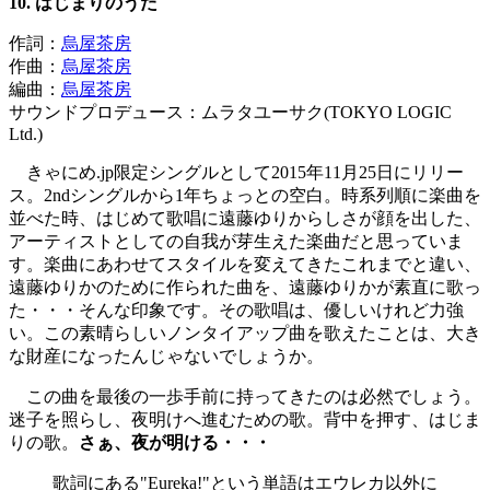
10. はじまりのうた
作詞：
烏屋茶房
作曲：
烏屋茶房
編曲：
烏屋茶房
サウンドプロデュース：ムラタユーサク(TOKYO LOGIC
Ltd.)
きゃにめ.jp限定シングルとして2015年11月25日にリリー
ス。2ndシングルから1年ちょっとの空白。時系列順に楽曲を
並べた時、はじめて歌唱に遠藤ゆりからしさが顔を出した、
アーティストとしての自我が芽生えた楽曲だと思っていま
す。楽曲にあわせてスタイルを変えてきたこれまでと違い、
遠藤ゆりかのために作られた曲を、遠藤ゆりかが素直に歌っ
た・・・そんな印象です。その歌唱は、優しいけれど力強
い。この素晴らしいノンタイアップ曲を歌えたことは、大き
な財産になったんじゃないでしょうか。
この曲を最後の一歩手前に持ってきたのは必然でしょう。
迷子を照らし、夜明けへ進むための歌。背中を押す、はじま
りの歌。
さぁ、夜が明ける・・・
歌詞にある"Eureka!"という単語はエウレカ以外に