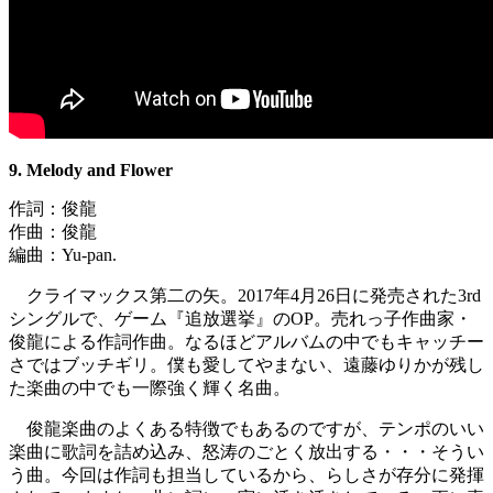
9. Melody and Flower
作詞：俊龍
作曲：俊龍
編曲：Yu-pan.
クライマックス第二の矢。2017年4月26日に発売された3rd
シングルで、ゲーム『追放選挙』のOP。売れっ子作曲家・
俊龍による作詞作曲。なるほどアルバムの中でもキャッチー
さではブッチギリ。僕も愛してやまない、遠藤ゆりかが残し
た楽曲の中でも一際強く輝く名曲。
俊龍楽曲のよくある特徴でもあるのですが、テンポのいい
楽曲に歌詞を詰め込み、怒涛のごとく放出する・・・そうい
う曲。今回は作詞も担当しているから、らしさが存分に発揮