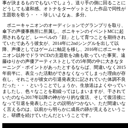
事が決まるものでもないでしょう。送り手の側に回ることに
どうしても違和感。オトナをターゲットとした作品で同性が
主題歌を歌う・・・珍しいよなぁ、多分。
ポニーキャニオンのオーディションでグランプリを取り、
傘下の声優事務所に所属し、ポニキャンのイベントMCに起
用されるなど、レーベルの「顔」として育つことを期待され
ていたであろう彼女が、2014年に2ndシングルを出して以
降、声優としてはゲームに軸足を移し、2016年にポニーキャ
ニオン以外でドラマCDの主題歌を2曲も歌っていた事実。遠
藤ゆりかの声優アーティストとしての5年間の中に大きなタ
ーニング・ポイントがあったとするならば、間違いなく2015
年前半に、表立った活動ができなくなってしまった理由が存
在し、それこそが彼女の引退発表文に記されていた体調不良
だった・・・ということでしょうか。生放送はよくやってい
ましたし、色々なことを勘繰ってはしまいますが、干されて
いたのなら2017年以降の神がかり的な復活、そして復活後に
なって引退を発表したことの説明がつかない。ただ間違いな
く言えるのは、以前から明らかに成長の跡が見えるというこ
と。研鑽を続けていたんだということです。