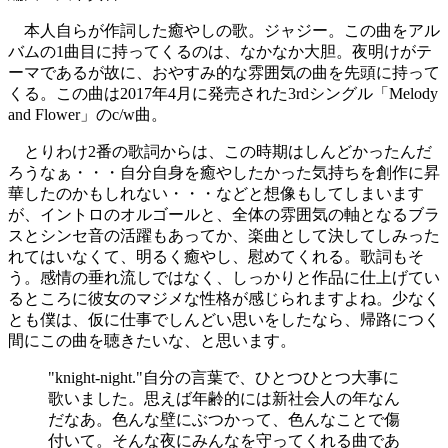
本人自らが作詞した癒やしの歌。ジャジー。この曲をアル
バムの1曲目に持ってくるのは、なかなか大胆。夜明けがテ
ーマであるが故に、おやすみ的な雰囲気の曲を先頭に持って
くる。この曲は2017年4月に発売された3rdシングル「Melody
and Flower」のc/w曲。
とりわけ2番の歌詞からは、この時期はしんどかったんだ
ろうなぁ・・・自分自身を癒やしたかった気持ちを創作に昇
華したのかもしれない・・・などと想像もしてしまいます
が、イントロのオルゴールと、全体の雰囲気の軸となるブラ
スとシンセ音の活躍もあってか、楽曲として決してしみった
れてはいなくて、明るく癒やし、慰めてくれる。歌詞もそ
う。感情の垂れ流しではなく、しっかりと作品に仕上げてい
るところに彼女のマジメな性格が感じられますよね。少なく
とも僕は、仮に仕事でしんどい思いをしたなら、帰路につく
間にこの曲を聴きたいな、と思います。
"knight-night."自分の言葉で、ひとつひとつ大事に
歌いました。思えば年齢的には新社会人の年なん
だなあ。色んな壁にぶつかって、色んなことで傷
付いて。そんな夜にみんなを守ってくれる曲であ