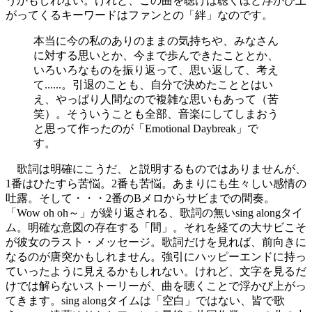
うかもしれない。けれど、この曲を聴けば聴くほど浮かび上
がってくるキーワードはファンとの「絆」なのです。
本当に今の私のありのままの気持ちや、みなさん
に対する思いとか、今まで歩んできたこととか、
いろいろなものを振り返って、思い返して、考え
て......。引退のことも、自分で決めたこととはい
え、やっぱり人間なので複雑な思いもあって（苦
笑）。そういうことも全部、音楽にしてしまおう
と思って作ったのが「Emotional Daybreak」で
す。
歌詞は明確にこうだ、と説明するものではありませんが、
1番はひたすら苦悩。2番も苦悩。あまりにも生々しい感情の
吐露。そして・・・2番のBメロからサビまでの間奏。
「Wow oh oh～」が繰り返される、歌詞の無いsing alongタイ
ム。明確な意図の存在する「間」。それを経ての大サビこそ
が彼女のラスト・メッセージ。歌詞だけを見れば、前向きに
なるのが唐突かもしれません。強引にハッピーエンドに持っ
ていったように見えるかもしれない。けれど、文字を見るだ
けでは解らないストーリーが、曲を聴くことで浮かび上がっ
てきます。sing alongタイムは「空白」ではない、皆で歌