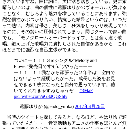
されていますね。曲に詞に、実に活き活きしている。更に素
晴らしいのは、曲の個性に遠藤ゆりかのヴォーカルが負ける
ことなく、むしろより魅力を増していることにあります。強
烈な個性がぶつかり合い、拮抗した結果というのは、いつだ
って熱い。内容は儚さ、美しさ、狂気をしっかり表現してい
るのに、その勢いに圧倒されてしまう。同じクールで熱い曲
でも、「モノクロームオーバードライブ」とは全く違う歌
唱。鍛え上げた歌唱力に裏打ちされた自信があるから、これ
ほどまでに強烈な自己主張ができる。
ついにー！！！３rdシングル"Melody and
Flower"発売日です\( ˆoˆ )/やったーーー
ー！！！！！我ながら頑張った２年半は、空白で
はないよって証明したかった。成長した姿をお見
せできる１枚になったと自分で思っています。聴
いてくれなきゃすねちゃうぞ！
#3MaF
pic.twitter.com/uG3dQGShlv
— 遠藤ゆりか (@endo_yurika)
2017年4月26日
当時のツイートを探してみると、なるほど、やはり陰で頑
張っていたんだ・・・音楽活動もアニメの仕事もほとんど無