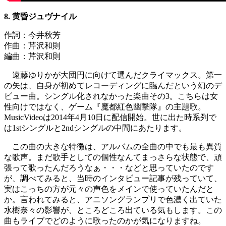
8. 黄昏ジュヴナイル
作詞：今井秋芳
作曲：芹沢和則
編曲：芹沢和則
遠藤ゆりかが大団円に向けて選んだクライマックス。第一
の矢は、自身が初めてレコーディングに臨んだという幻のデ
ビュー曲。シングル化されなかった楽曲その3。こちらは女
性向けではなく、ゲーム『魔都紅色幽撃隊』の主題歌。
MusicVideoは2014年4月10日に配信開始。世に出た時系列で
は1stシングルと2ndシングルの中間にあたります。
この曲の大きな特徴は、アルバムの全曲の中でも最も異質
な歌声。まだ歌手としての個性なんてまっさらな状態で、頑
張って歌ったんだろうなぁ・・・などと思っていたのです
が、調べてみると、当時のインタビュー記事が残っていて、
実はこっちの方が元々の声色をメインで使っていたんだと
か。言われてみると、アニソングランプリで色濃く出ていた
水樹奈々の影響が、ところどころ出ている気もします。この
曲もライブでどのように歌ったのかが気になりますね。