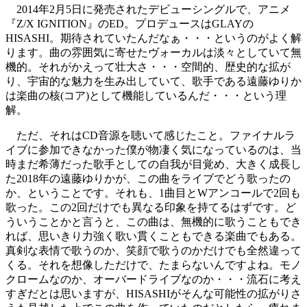
2014年2月5日に発売されたデビューシングルで、アニメ
『Z/X IGNITION』のED。プロデュースはGLAYの
HISASHI。期待されていたんだなぁ・・・というのがよく解
ります。曲の雰囲気に寄せたヴォーカルは淡々としていて無
機的。それがかえって壮大さ・・・空間的、歴史的な拡が
り、宇宙的な魅力を生み出していて、歌手である遠藤ゆりか
は楽曲の核(コア)として機能しているんだ・・・という理
解。
ただ、それはCD音源を聴いて感じたこと。ファイナルラ
イブに参加できなかった僕が物凄く気になっているのは、当
時まだ希薄だった歌手としての自我が目覚め、大きく成長し
た2018年の遠藤ゆりかが、この曲をライブでどう歌ったの
か、ということです。それも、1曲目とWアンコールで2回も
歌った。この2回だけでも異なる印象を持てるはずです。ど
ういうことかと言うと、この曲は、無機的に歌うこともでき
れば、思いきり力強く歌い貫くこともできる楽曲でもある。
真剣な表情で歌うのか、笑顔で歌うのかだけでも全然違って
くる。それを想像しただけで、たまらないんですよね。モノ
クロームなのか、オーバードライブなのか・・・流石に考え
すぎだとは思いますが、HISASHIがそんな可能性の拡がりさ