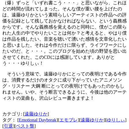
（爆）ずっと「いずれ書こう・・・」と思いながら、これほ
どの時間が流れてしまった。そんな僕が重い腰を上げたの
は、遠藤ゆりかという素晴らしいアーティストの作品への評
価を記録として残しておかなければならない、という義務感
からです。そんな義務感を覚えるのと同時に、僕がこの限ら
れた人生の中でやりたいことは何か？と考えると、やはり僕
は作品を残したい、音楽を聴いて湧いた感情を文章化したい
と思いました。それは今作だけに限らず、ライフワークにし
たいのだ、と・・・。このブログを始めた頃の野望を思い出
させてくれた、このCDには感謝しています。ありがと
う・・・ゆりしぃ！
そういう意味で、遠藤ゆりかにとっての夜明けである今作
は、消費するだけのオタクに成り下がっていたアニメソン
グ・リスナー 大鋼 断にとっての夜明けでもあったのかもし
れません。いや、そう断言できるように、今後は他のアーテ
ィストの楽曲も、沢山レビュー書きますよ！
カテゴリ: [
遠藤ゆりか
]
タグ： [
Emotional Daybreak
][
エモブレ
][
遠藤ゆりか
][
ゆりしぃ
]
[
引退
][
ベスト盤
]