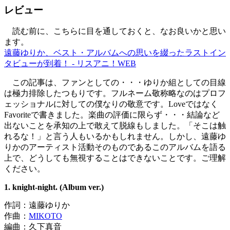
レビュー
読む前に、こちらに目を通しておくと、なお良いかと思い
ます。
遠藤ゆりか、ベスト・アルバムへの思いを綴ったラストイン
タビューが到着！ - リスアニ！WEB
この記事は、ファンとしての・・・ゆりか組としての目線
は極力排除したつもりです。フルネーム敬称略なのはプロフ
ェッショナルに対しての僕なりの敬意です。Loveではなく
Favoriteで書きました。楽曲の評価に限らず・・・結論など
出ないことを承知の上で敢えて脱線もしました。「そこは触
れるな！」と言う人もいるかもしれません。しかし、遠藤ゆ
りかのアーティスト活動そのものであるこのアルバムを語る
上で、どうしても無視することはできないことです。ご理解
ください。
1. knight-night. (Album ver.)
作詞：遠藤ゆりか
作曲：
MIKOTO
編曲：久下真音