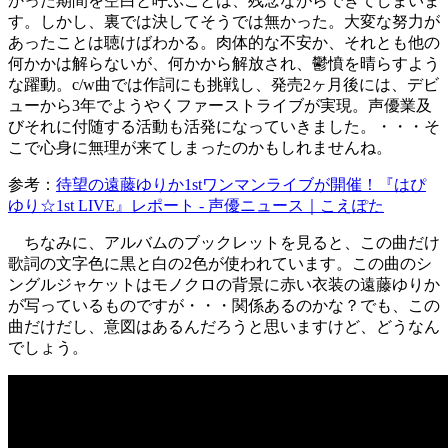
かった期間を空白と呼ぶことは、残念ながらできてしまいま
す。しかし、裏では決してそうでは無かった。大変な努力が
あったことは聴けばわかる。肉体的な不安か、それとも他の
何かかは解らないが、何かから解放され、鬱憤を晴らすよう
な躍動。c/w曲では作詞にも挑戦し、発売2ヶ月後には、デビ
ューから3年でようやくファーストライブが実現。声優業及
びそれに付随する活動も活発になっていきました。・・・そ
こで心身に無理が来てしまったのかもしれませんね。
参考：
待望の遠藤ゆりか1stワンマンライブが開催！『はぴ
ゆり☆1st LIVE』レポート - 声優ニュース｜こえぽた
ちなみに、アルバムのブックレットを見ると、この曲だけ
歌詞の文字色に黒と白の2色が使われています。この曲のシ
ングルジャケットはモノクロの背景に赤い衣装の遠藤ゆりか
が写っているものですが・・・関係あるのかな？でも、この
曲だけだし、意図はあるんだろうと思いますけど、どうなん
でしょう。