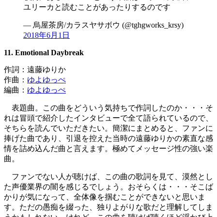
ユリーカと読むことがあったりするのです
— 烏屋茶房/カラスヤサボウ (@tghgworks_krsy)
2018年6月1日
11. Emotional Daybreak
作詞：遠藤ゆりか
作曲：
ゆよゆっぺ
編曲：
ゆよゆっぺ
表題曲。この曲をどういう気持ちで作詞したのか・・・そ
れは冒頭で紹介したインタビューで全て語られているので、
そちらを読んでいただきたい。簡潔にまとめると、ファンに
捧げた曲であり、引退を控えた当時の遠藤ゆりかの素直な感
情を詰め込んだ曲と言えます。極めてメッセージ性の強い楽
曲。
ファンでない人が聴けば、この曲の歌詞を見て、漠然とし
た声優業界の闇を感じるでしょう。おそらくは・・・そこば
かりが気になって、全体像を掴むことができないと思いま
す。ただの愚痴を綴った、独りよがりな歌だと理解してしま