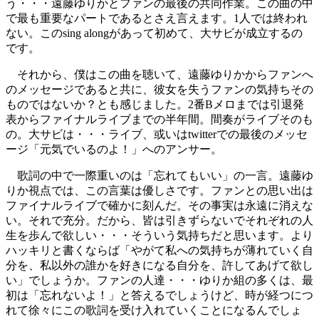
う・・・遠藤ゆりかとファンの最後の共同作業。この曲の中
で最も重要なパートであるとさえ言えます。1人では終われ
ない。このsing alongがあって初めて、大サビが成立するの
です。
それから、僕はこの曲を聴いて、遠藤ゆりかからファンへ
のメッセージであると共に、彼女を失うファンの気持ちその
ものではないか？とも感じました。2番Bメロまでは引退発
表からファイナルライブまでの半年間。間奏がライブそのも
の。大サビは・・・ライブ、或いはtwitterでの最後のメッセ
ージ「元気でいるのよ！」へのアンサー。
歌詞の中で一際重いのは「忘れてもいい」の一言。遠藤ゆ
りか視点では、この言葉は優しさです。ファンとの思い出は
ファイナルライブで確かに刻んだ。その事実は永遠に消えな
い。それで充分。だから、皆は引きずらないでそれぞれの人
生を歩んで欲しい・・・そういう気持ちだと思います。より
ハッキリと書くならば「やがて私への気持ちが薄れていく自
分を、私以外の誰かを好きになる自分を、許してあげて欲し
い」でしょうか。ファンの人達・・・ゆりか組の多くは、最
初は「忘れないよ！」と答えるでしょうけど、時が経つにつ
れて徐々にこの歌詞を受け入れていくことになるんでしょ