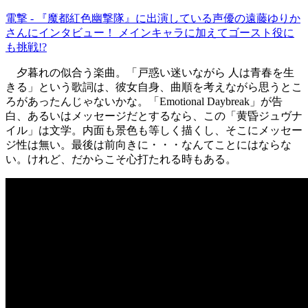
電撃 - 『魔都紅色幽撃隊』に出演している声優の遠藤ゆりか
さんにインタビュー！ メインキャラに加えてゴースト役に
も挑戦!?
夕暮れの似合う楽曲。「戸惑い迷いながら 人は青春を生
きる」という歌詞は、彼女自身、曲順を考えながら思うとこ
ろがあったんじゃないかな。「Emotional Daybreak」が告
白、あるいはメッセージだとするなら、この「黄昏ジュヴナ
イル」は文学。内面も景色も等しく描くし、そこにメッセー
ジ性は無い。最後は前向きに・・・なんてことにはならな
い。けれど、だからこそ心打たれる時もある。