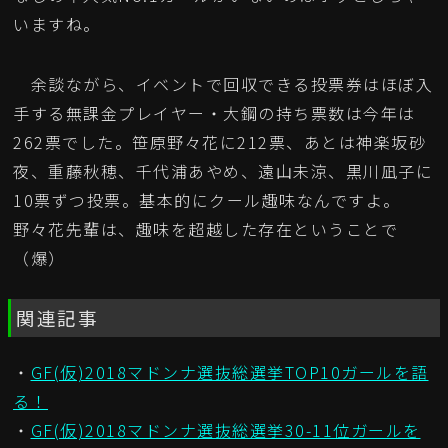
いますね。
余談ながら、イベントで回収できる投票券はほぼ入
手する無課金プレイヤー・大鋼の持ち票数は今年は
262票でした。笹原野々花に212票、あとは神楽坂砂
夜、重藤秋穂、千代浦あやめ、遠山未涼、黒川凪子に
10票ずつ投票。基本的にクール趣味なんですよ。
野々花先輩は、趣味を超越した存在ということで
（爆）
関連記事
・
GF(仮)2018マドンナ選抜総選挙TOP10ガールを語
る！
・
GF(仮)2018マドンナ選抜総選挙30-11位ガールを