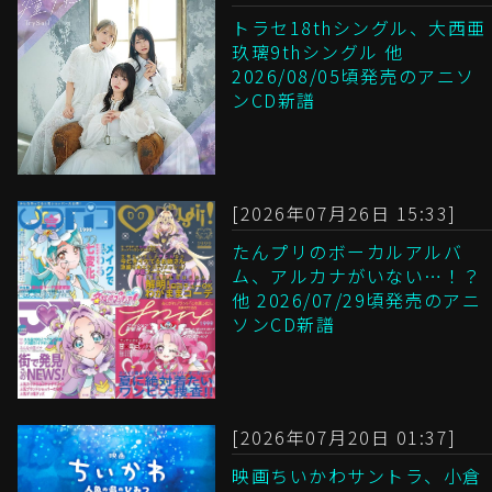
トラセ18thシングル、大西亜
玖璃9thシングル 他
2026/08/05頃発売のアニソ
ンCD新譜
[2026年07月26日 15:33]
たんプリのボーカルアルバ
ム、アルカナがいない…！？
他 2026/07/29頃発売のアニ
ソンCD新譜
[2026年07月20日 01:37]
映画ちいかわサントラ、小倉