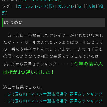
タグ： [
ガールフレンド(仮)
][
ガルフレ
][
GF
][
人気
][
投
票
]
はじめに
ガールに一番投票したプレイヤーがどれだけ投票し
たか・・・ガールの人気というよりはガールにとって
の一番の支持者の熱を示しています。一人で何千票も
投票するような人は相当な金額をつぎこんでいるは
今年の凄い人
ず。だから罪深さランキング・・・！
は桁が1つ違いました！
過去の結果はこちら。
・
GF(仮)2017マドンナ選抜総選挙 罪深さランキング
・
GF(仮)2016マドンナ選抜総選挙 罪深さランキング