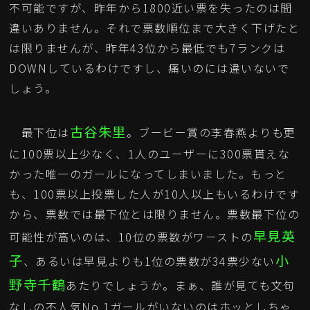
不可能ですが、昨年から1800近い票を失ったのは間
違いありません。それで票数順位まで大きく下げたと
は限りませんが、昨年43位から最低でも7ランクは
DOWNしているわけですし、痛いのには違いないで
しょう。
古谷朱里
最下位は
。ブービー賞の李春燕よりも更
に100票以上少なく、1人のユーザーに300票貰えな
かった唯一のガールになってしまいました。もっと
も、100票以上投票した人が10人以上もいるわけです
から、票数では最下位とは限りません。票数最下位の
早見英
可能性が高いのは、10位の票数がワーストの
子
小
、あるいは早見よりも1位の票数が34票少ない
野寺千鶴
あたりでしょうか。まぁ、誰が見ても文句
なしの不人気No.1ガールがいないのはホッとしちゃ