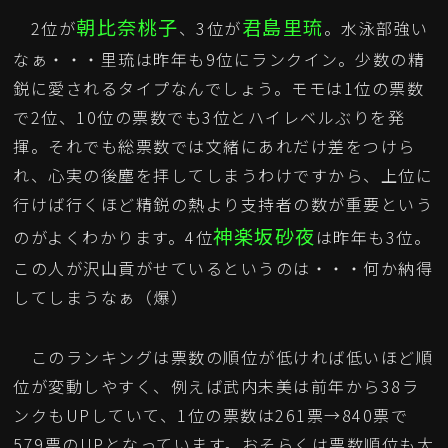
朝比奈桃子
君島里琉
2位が
、3位が
。水泳部強い
なぁ・・・里琉は昨年も9位にランクイン。少数の精
鋭に愛されるタイプなんでしょう。モモは1位の票数
で2位、10位の票数でも3位とハイレベルぶりを発
揮。それでも総票数では文緒にあれだけ差をつけら
れ、心実の後塵を拝してしまうわけですから、上位に
行けば行くほど精鋭の熱より支持者の数が重要という
神楽坂砂夜
のがよくわかります。4位
は昨年も3位。
この人が沢山貢がせているというのは・・・何か納得
してしまうなぁ（爆）
このランキングは票数の順位が低ければ低いほど順
位が変動しやすく、例えば武内未美は前年から38ラ
ンクもUPしていて、1位の票数は261票→840票で
579票のUPとなっています。おそらくは票数順位も大