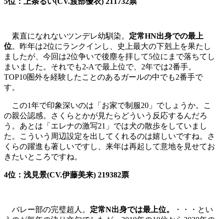
5位：上条るい(CV.渡部優衣) 211732票
素直になれないツンデレ幼馴染。
定常HN出身での最上
位
。昨年は2位にランクインし、史上最大の下剋上を果たし
ましたが、今回は2位争いで後塵を拝して5位にまで落ちてし
まいました。それでも2-Aで最上位で、2年では2番手。
TOP10圏外を経験したことのあるガールの中でも2番手で
す。
この1年で印象深いのは「お家で制服20」でしょうか。こ
の親公認感。さくらとかが見たらどういう反応するんだろ
う。あとは「エレナの激写21」では犬の散歩をしていまし
た。こういう周辺設定を出してくれるのは嬉しいですね。さ
くらの躍進も著しいですし、来年は再起して意地を見せてお
きたいところですね。
4位：浅見景(CV.伊藤美来) 219382票
バレー部の完璧超人。
定常N出身では最上位。
・・・とい