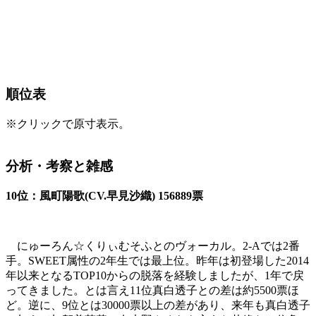
順位表
※クリックで原寸表示。
分析・考察と雑感
10位：風町陽歌(CV.早見沙織) 156889票
にゅーろん☆くりぃむそふとのヴォーカル。2-Aでは2番
手。SWEET属性の2年生では最上位。昨年は初登場した2014
年以来となるTOP10からの脱落を経験しましたが、1年で戻
ってきました。とは言え11位真白透子との差は約5500票ほ
ど。逆に、9位とは30000票以上の差があり、来年も真白透子