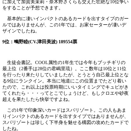
に加えて加賀美茉莉・奈木野さくらも交えた壮絶な10位争い
をすることが予想できます。
基本的に凄いインパクトのあるカードを出すタイプのガー
ルではありませんが、この1年では、お家セーターが凄いデ
ザインでしたね。
9位：鴫野睦(CV.津田美波) 189554票
生徒会書記。COOL属性の1年生では今年もブッチギリの
最上位（2番手は28位の君嶋里琉）。ここ数年は10位と11位
を行ったり来たりしていましたが、とうとう自己最上位とな
る9位にランクイン。本当に地道にこの位置までたどり着い
たので、これ以上は投票時期にいいタイミングでキュピがき
てくれたら・・・ってとこでしょうけど、もしクロエや砂夜
超えを果たしたら快挙ですよね。
この1年で印象深いカードはスパリゾート。この人もあま
りインパクトのあるカードを出すタイプではありませんが、
スパリゾートは珍しく下半身を魅せる構図の攻めたカードで
したね。