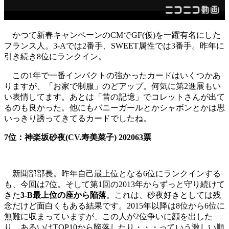
かつて新春キャンペーンのCMでGF(仮)を一躍有名にした
フランス人。3-Aでは2番手、SWEET属性では3番手。昨年に
引き続き8位にランクイン。
この1年で一番インパクトの強かったカードはいくつかあ
りますが、「お家で制服」のどアップ。何気に第2進展もい
い表情してます。あとは「昔の記憶」でコレットさんが出て
るのも良かった。他にもバニーガールとかシャボンとかは思
いっきり誘ってきてるカードでしたね。
7位：神楽坂砂夜(CV.寿美菜子) 202063票
新聞部部長。昨年自己最上位となる6位にランクインする
も、今回は7位。そして第1回の2013年からずっと守り続けて
きた
3-B最上位の座から陥落
。これは、砂夜好きとしては残
念だけど面白くもある結果です。2015年以降は8位から6位に
無難に収まっていますが、この人が2位争いに顔を出した
り、あるいはTOP10から陥落したり・・・っていう激しい順