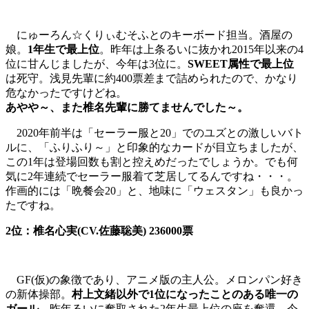
にゅーろん☆くりぃむそふとのキーボード担当。酒屋の
娘。
1年生で最上位
。昨年は上条るいに抜かれ2015年以来の4
位に甘んじましたが、今年は3位に。
SWEET属性で最上位
は死守。浅見先輩に約400票差まで詰められたので、かなり
危なかったですけどね。
あやや～、また椎名先輩に勝てませんでした～。
2020年前半は「セーラー服と20」でのユズとの激しいバト
ルに、「ふりふり～」と印象的なカードが目立ちましたが、
この1年は登場回数も割と控えめだったでしょうか。でも何
気に2年連続でセーラー服着て芝居してるんですね・・・。
作画的には「晩餐会20」と、地味に「ウェスタン」も良かっ
たですね。
2位：椎名心実(CV.佐藤聡美) 236000票
GF(仮)の象徴であり、アニメ版の主人公。メロンパン好き
の新体操部。
村上文緒以外で1位になったことのある唯一の
ガール。
昨年るいに奪取された2年生最上位の座を奪還。今