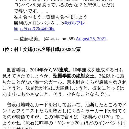
ロンパンを頬張っているのかな？と想像しただけ
で尊いです。。。
私も食べよう…皆様も食べましょう
勝利のメロンパンを…🍈
#ガルフレ
https://t.co/C9u4r0l0bc
— 佐藤聡美。 (@satosatomi58)
August 25, 2021
1位：村上文緒(CV.名塚佳織) 392847票
図書委員。2014年から
V8達成。
10年無敗を達成する日も
見えてきたでしょうか。
聖櫻学園の絶対女王。
3位以下に落
ちたことがない唯一のガール。奈木野さくらが旋風を巻き起
こそうと、浅見景が4位に大躍進しようと、彼女にとっては
あまりにも小さなこと。そう、小さなことなんです。
普段は地味なカードを出しておいて、油断したところでド
ン！とフミニストたちを堕としにくるキラーカードが出てく
るのが特徴ですが、この1年で言えば「秘湯めぐり20」でし
ょうかね（流石に昨年の「Yシャツ20」ほどのインパクトは
ありませんが）。