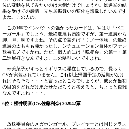
位の変動を見てみたいのは大鋼だけでしょうか。総選挙の結
果を受けての感情、立ち居振舞いの変化を想像したいんです
よね、この人の。
この1年でインパクトの強かったカードは、やはり「バニ
ーガール」でしょう。最終進展も勿論ですが、第一進展から
脚、脚、脚ですよね。その点で言えば「くノ一体験」の最終
進展の太ももも凄かったし、シチュエーション自体がファン
歓喜モノですかね。ただ、個人的には「晩餐会」の第一・第
二進展好きなんですよ。この髪型いいですよね。
寿美菜子がずっとイギリスに滞在しているので、長らく
CVが実装されていません。これ以上帰国予定の延期がなけ
ればそろそろ・・・と言ったところでしょうが、彼女が当初
の目的をどれだけ果たせただろうと考えると、ちょっと複雑
なんですよね・・・。
6位：櫻井明音(CV.佐藤利奈) 202942票
放送委員会のメガホンガール。プレイヤーとは同じクラス