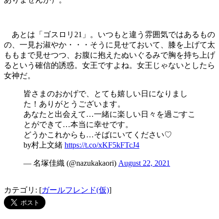
あとは「ゴスロリ21」。いつもと違う雰囲気ではあるもの
の、一見お淑やか・・・そうに見せておいて、膝を上げて太
ももまで見せつつ、お腹に抱えたぬいぐるみで胸を持ち上げ
るという確信的誘惑。女王ですよね。女王じゃないとしたら
女神だ。
皆さまのおかげで、とても嬉しい日になりまし
た！ありがとうございます。
あなたと出会えて…一緒に楽しい日々を過ごすこ
とができて…本当に幸せです。
どうかこれからも…そばにいてください♡
by村上文緒
https://t.co/xKF5kFTcJ4
— 名塚佳織 (@nazukakaori)
August 22, 2021
カテゴリ: [
ガールフレンド(仮)
]