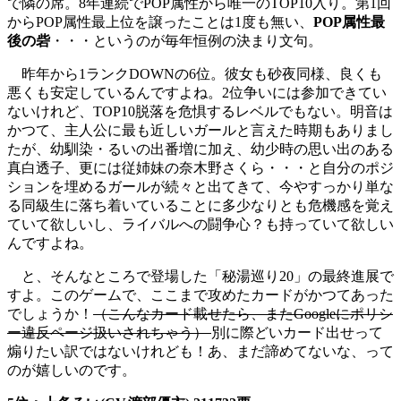
で隣の席。8年連続でPOP属性から唯一のTOP10入り。第1回
からPOP属性最上位を譲ったことは1度も無い、
POP属性最
後の砦
・・・というのが毎年恒例の決まり文句。
昨年から1ランクDOWNの6位。彼女も砂夜同様、良くも
悪くも安定しているんですよね。2位争いには参加できてい
ないけれど、TOP10脱落を危惧するレベルでもない。明音は
かつて、主人公に最も近しいガールと言えた時期もありまし
たが、幼馴染・るいの出番増に加え、幼少時の思い出のある
真白透子、更には従姉妹の奈木野さくら・・・と自分のポジ
ションを埋めるガールが続々と出てきて、今やすっかり単な
る同級生に落ち着いていることに多少なりとも危機感を覚え
ていて欲しいし、ライバルへの闘争心？も持っていて欲しい
んですよね。
と、そんなところで登場した「秘湯巡り20」の最終進展で
すよ。このゲームで、ここまで攻めたカードがかつてあった
でしょうか！
（こんなカード載せたら、またGoogleにポリシ
ー違反ページ扱いされちゃう）
別に際どいカード出せって
煽りたい訳ではないけれども！あ、まだ諦めてないな、って
のが嬉しいのです。