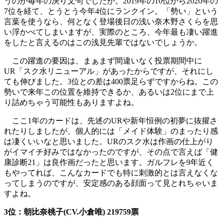
うのが毎年の決り文句でしたが。2019年の10位から2020年の
7位を経て、とうとう今年4位にランクイン。「勢い」という
言葉を使うなら、何となく登場後日の浅い奈木野さくらを思
い浮かべてしまいますが、実際のところ、今年最も凄い躍進
をしたと言えるのはこの浅見先輩ではないでしょうか。
この躍進の要因は、まぁまず間違いなく投票期間中に
UR「スク水リニューアル」があったからですが、それにし
ても伸びました。3位との差は400票足らずですからね。この
勢いで来年この位置を維持できるか、あるいは2位にまで上
り詰めちゃう可能性もありますよね。
ここ1年のカードは、先述のURや新年恒例の初夢に抜擢さ
れたりしましたが、個人的には「メイド体験」のまったり感
は凄くいいなと思いました。URのスク水は作画の仕上がり
がイマイチ好みではなかったのですが、その点で言えば「健
康診断21」は良作画だったと思います。ガルフレを9年近く
もやってれば、こんなカードでも特に刺激的とは言えなくな
ってしまうのですが、安定感のある顔面って見とれちゃいま
すよね。
3位：朝比奈桃子(CV.小倉唯) 219759票