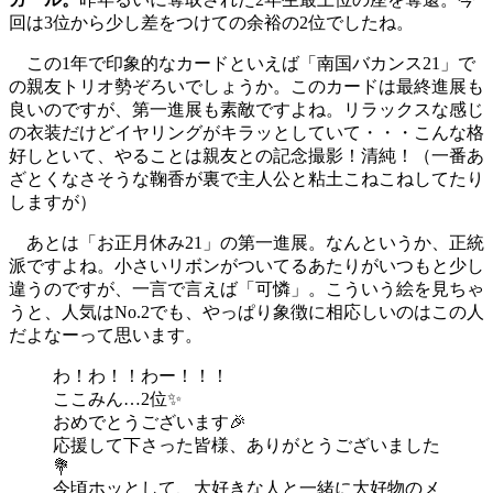
回は3位から少し差をつけての余裕の2位でしたね。
この1年で印象的なカードといえば「南国バカンス21」で
の親友トリオ勢ぞろいでしょうか。このカードは最終進展も
良いのですが、第一進展も素敵ですよね。リラックスな感じ
の衣装だけどイヤリングがキラッとしていて・・・こんな格
好しといて、やることは親友との記念撮影！清純！（一番あ
ざとくなさそうな鞠香が裏で主人公と粘土こねこねしてたり
しますが）
あとは「お正月休み21」の第一進展。なんというか、正統
派ですよね。小さいリボンがついてるあたりがいつもと少し
違うのですが、一言で言えば「可憐」。こういう絵を見ちゃ
うと、人気はNo.2でも、やっぱり象徴に相応しいのはこの人
だよなーって思います。
わ！わ！！わー！！！
ここみん…2位✨
おめでとうございます🎉
応援して下さった皆様、ありがとうございました
💐
今頃ホッとして、大好きな人と一緒に大好物のメ