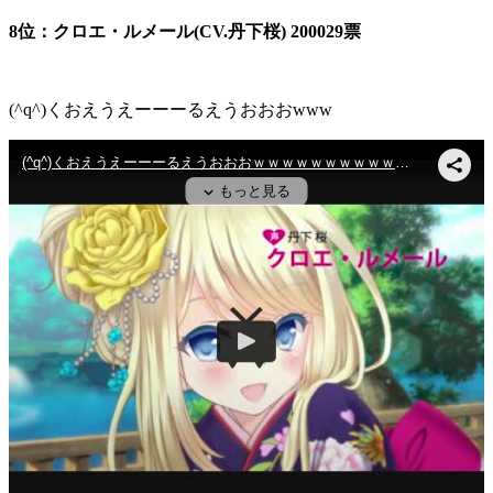
8位：クロエ・ルメール(CV.丹下桜) 200029票
(^q^)くおえうえーーーるえうおおおwww