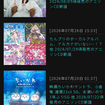
2026/08/05頃発売のアニソ
ンCD新譜
[2026年07月26日 15:33]
たんプリのボーカルアルバ
ム、アルカナがいない…！？
他 2026/07/29頃発売のアニ
ソンCD新譜
[2026年07月20日 01:37]
映画ちいかわサントラ、小倉
唯 通算21st SG、水瀬いのり
3年ぶりSG 他 2026/07/22頃
発売のアニソンCD新譜