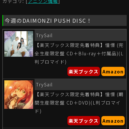
カテゴリ: [
アニソン情報
]
今週のDAIMONZI PUSH DISC！
TrySail
【楽天ブックス限定先着特典】憧憬 (完
全生産限定盤 CD＋Blu-ray＋付属品)(L
判ブロマイド)
楽天ブックス
Amazon
TrySail
【楽天ブックス限定先着特典】憧憬 (期
間生産限定盤 CD＋DVD)(L判ブロマイ
ド)
楽天ブックス
Amazon