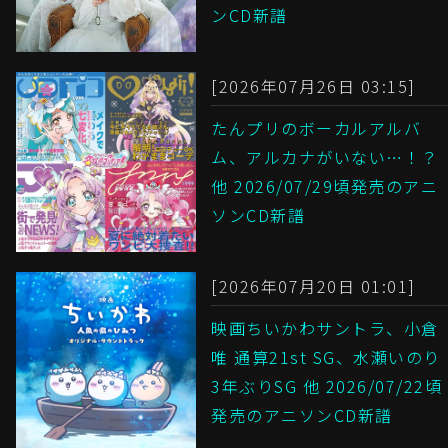
ンCD新譜
[2026年07月26日 03:15]
たんプリのボーカルアルバ
ム、アルカナがいない…！？
他 2026/07/29頃発売のアニ
ソンCD新譜
[2026年07月20日 01:01]
映画ちいかわサントラ、小倉
唯 通算21st SG、水瀬いのり
3年ぶりSG 他 2026/07/22頃
発売のアニソンCD新譜