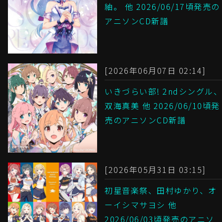
紬。 他 2026/06/17頃発売の
アニソンCD新譜
[2026年06月07日 02:14]
いきづらい部! 2ndシングル、
双海真美 他 2026/06/10頃発
売のアニソンCD新譜
[2026年05月31日 03:15]
初星音楽祭、田村ゆかり、オ
ーイシマサヨシ 他
2026/06/03頃発売のアニソ