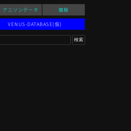
アニソンデータ
雑報
VENUS-DATABASE(仮)