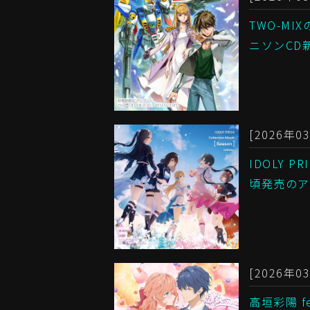
TWO-MI
ニソンCD
[2026年03
IDOLY 
頃発売のア
[2026年03
高垣彩陽 f