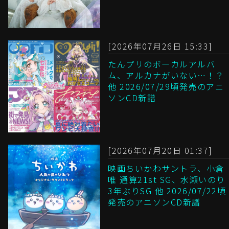
[2026年07月26日 15:33]
たんプリのボーカルアルバ
ム、アルカナがいない…！？
他 2026/07/29頃発売のアニ
ソンCD新譜
[2026年07月20日 01:37]
映画ちいかわサントラ、小倉
唯 通算21st SG、水瀬いのり
3年ぶりSG 他 2026/07/22頃
発売のアニソンCD新譜