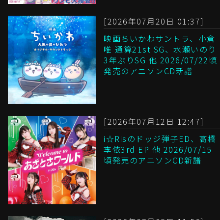
[2026年07月20日 01:37]
映画ちいかわサントラ、小倉
唯 通算21st SG、水瀬いのり
3年ぶりSG 他 2026/07/22頃
発売のアニソンCD新譜
[2026年07月12日 12:47]
i☆Risのドッジ弾子ED、高橋
李依3rd EP 他 2026/07/15
頃発売のアニソンCD新譜