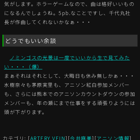
気がします。ホラーゲームなので、曲は格好いいもの
になるんでしょうね。5pb.なことですし、千代丸社
長が作曲してくれないかなぁ・・・
どうでもいい余談
ノミンゴスの光景は一度でいいから生で見てみた
い・・・（爆）
まぁそれはそれとして、大晦日も休み無しかぁ・・・
水樹奈々も茅原実里も、アニソン紅白参加メンバー
も、さらには熊本でのアニソンカウントダウンの参加
メンバーも、年の瀬にまで仕事をする頑張りようには
頭が下がります。
カテゴリ: [
ARTERY VEIN
][
今井麻美
][
アニソン情報
]