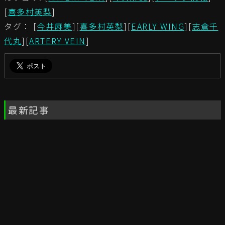
[
喜多村英梨
]
タグ： [
今井麻美
][
喜多村英梨
][
EARLY WING
][
志倉千
代丸
][
ARTERY VEIN
]
最新記事