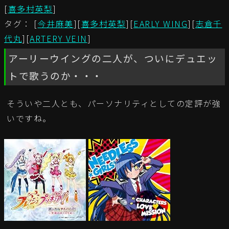
[
喜多村英梨
]
タグ： [
今井麻美
][
喜多村英梨
][
EARLY WING
][
志倉千
代丸
][
ARTERY VEIN
]
アーリーウイングの二人が、ついにデュエッ
トで歌うのか・・・
そういや二人とも、パーソナリティとしての定評が強
いですね。