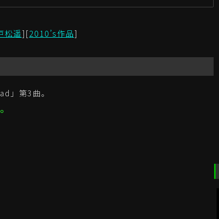
新
戸松遥
][
2010’s作品
]
oad」第3曲。
ュ。