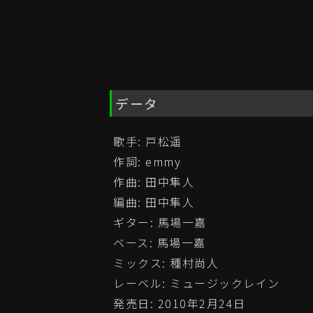
データ
歌手: 戸松遥
作詞: emmy
作曲: 田中隼人
編曲: 田中隼人
ギター: 馬場一嘉
ベース: 馬場一嘉
ミックス: 種村尚人
レーベル: ミュージックレイン
発売日: 2010年2月24日