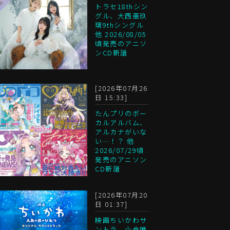
トラセ18thシン
グル、大西亜玖
璃9thシングル
他 2026/08/05
頃発売のアニソ
ンCD新譜
[2026年07月26
日 15:33]
たんプリのボー
カルアルバム、
アルカナがいな
い…！？ 他
2026/07/29頃
発売のアニソン
CD新譜
[2026年07月20
日 01:37]
映画ちいかわサ
ントラ、小倉唯