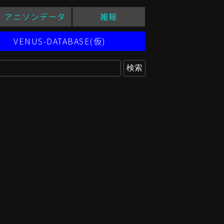
アニソンデータ
雑報
VENUS-DATABASE(仮)