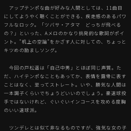
アップテンポな曲が好みな人間としては、11曲目
にしてようやく聴くことができる、疾走感のあるパワ
フルなロック。「ツバサ・アタマ どっちが飛べる
の？」といった、Aメロのかなり挑発的な歌詞がポイ
ント。"机上の空論"をかざす人に対しての、ちょっと
キツめの励ましソング。
今回の戸松遥は「自己中男」とほぼ同じ声質。た
だ、ハイテンポなこともあってか、表情を露骨に表す
ことはなく、至ってストレート。いや、勝気な人間は
一本調子くらいでちょうどいいのでしょう。豪速球投
手ではないけれど、ぐいぐいインコースを攻める度胸
のいい速球派。
ツンデレとは似て非なるものですが、強気な女の子