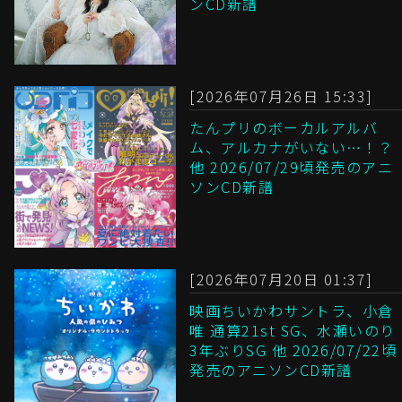
ンCD新譜
[2026年07月26日 15:33]
たんプリのボーカルアルバ
ム、アルカナがいない…！？
他 2026/07/29頃発売のアニ
ソンCD新譜
[2026年07月20日 01:37]
映画ちいかわサントラ、小倉
唯 通算21st SG、水瀬いのり
3年ぶりSG 他 2026/07/22頃
発売のアニソンCD新譜