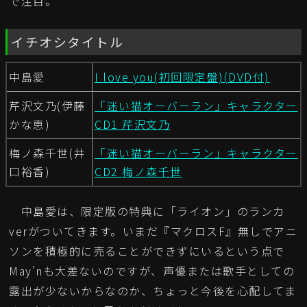
で注目。
イチオシタイトル
中島愛
I love you(初回限定盤)(DVD付)
芹沢文乃(伊藤
「迷い猫オーバーラン」キャラクター
かな恵)
CD1 芹沢文乃
梅ノ森千世(井
「迷い猫オーバーラン」キャラクター
口裕香)
CD2 梅ノ森千世
中島愛は、限定版の特典に「ライオン」のランカ
verがついてきます。いまだ『マクロスF』無しでアニ
ソンを積極的に売ることができずにいるという点で
May'nも大差ないのですが、声優または歌手としての
露出が少ないからなのか、ちょっと今後を心配してま