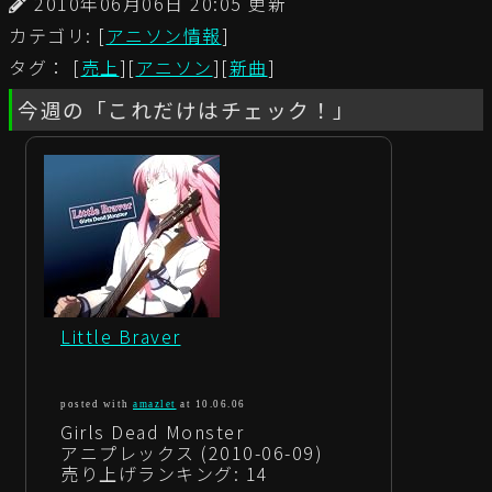
2010年06月06日 20:05 更新
カテゴリ: [
アニソン情報
]
タグ： [
売上
][
アニソン
][
新曲
]
今週の「これだけはチェック！」
Little Braver
posted with
amazlet
at 10.06.06
Girls Dead Monster
アニプレックス (2010-06-09)
売り上げランキング: 14