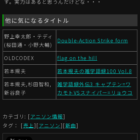
す。実力はあると思うんだけどな・・・
他に気になるタイトル
野上幸太郎・テディ
Double-Action Strike form
(桜田通・小野大輔)
OLDCODEX
flag on the hill
若本規夫
若本規夫の雑学語録100 Vol.8
若本規夫,杉田智和,
雑学語録外伝3 キャプテン=ワ
新谷良子
カモトVSスナイパー=リョウコ
カテゴリ: [
アニソン情報
]
タグ： [
売上
][
アニソン
][
新曲
]