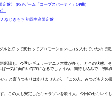
定盤〉 (PSPゲーム「コープスパーティ」OP曲)
盤】
nt /おんなじきもち 初回生産限定盤
シングルと打って変わってプロモーションに力を入れていたので
高垣彩陽も、今季レギュラーアニメ本数が多く、万全の状態。
ば一気に面白い存在になるでしょうね。期待も込みで、初動5
いい」と言うつもりはありませんが、「この人、みつどもえの
す。この人も安定したキャラソンを歌う人。今回のセキレイも