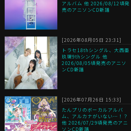
アルバム 他 2026/08/12頃発
売のアニソンCD新譜
[2026年08月05日 23:31]
トラセ18thシングル、大西亜
玖璃9thシングル 他
2026/08/05頃発売のアニソ
ンCD新譜
[2026年07月26日 15:33]
たんプリのボーカルアルバ
ム、アルカナがいない…！？
他 2026/07/29頃発売のアニ
ソンCD新譜