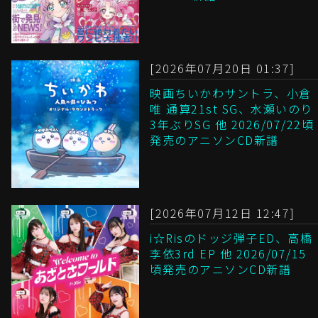
[2026年07月20日 01:37]
映画ちいかわサントラ、小倉
唯 通算21st SG、水瀬いのり
3年ぶりSG 他 2026/07/22頃
発売のアニソンCD新譜
[2026年07月12日 12:47]
i☆Risのドッジ弾子ED、高橋
李依3rd EP 他 2026/07/15
頃発売のアニソンCD新譜