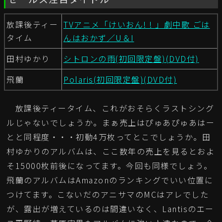
放課後ティー
TVアニメ「けいおん! ! 」劇中歌 ごは
タイム
んはおかず／U＆I
田村ゆかり
シトロンの雨(初回限定盤)(DVD付)
飛蘭
Polaris(初回限定盤)(DVD付)
放課後ティータイム、これがおそらくラストシング
ルじゃないでしょうか。まぁ売上はぴゅあぴゅあはー
とと同程度・・・初動4万枚ってとこでしょうか。田
村ゆかりのアルバムは、ここ数年の売上を見るとおよ
そ15000枚前後になってます。今回も同様でしょう。
飛蘭のアルバムはAmazonのランキングでいい位置に
つけてます。こないだのアニサマのMCはアレでした
が、露出が増えているのは間違いなく、Lantisのエー