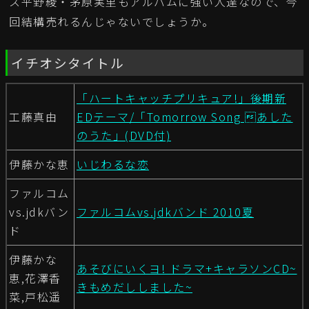
ス平野綾・茅原実里もアルバムに強い人達なので、今
回結構売れるんじゃないでしょうか。
イチオシタイトル
「ハートキャッチプリキュア!」後期新
工藤真由
EDテーマ/「Tomorrow Song あした
のうた」(DVD付)
伊藤かな恵
いじわるな恋
ファルコム
vs.jdkバン
ファルコムvs.jdkバンド 2010夏
ド
伊藤かな
あそびにいくヨ! ドラマ+キャラソンCD~
恵,花澤香
きもめだししました~
菜,戸松遥