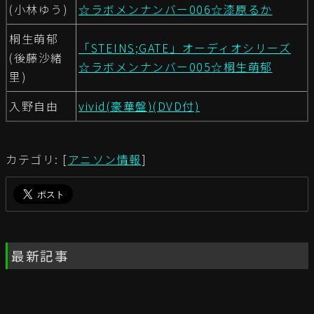
(小林ゆう)
☆ラボメンナンバー006☆漆原るか
桐生萌郁
「STEINS;GATE」オーディオシリーズ
(後藤沙緒
☆ラボメンナンバー005☆桐生萌郁
里)
入野自由
vivid(豪華盤)(DVD付)
カテゴリ: [
アニソン情報
]
最新記事