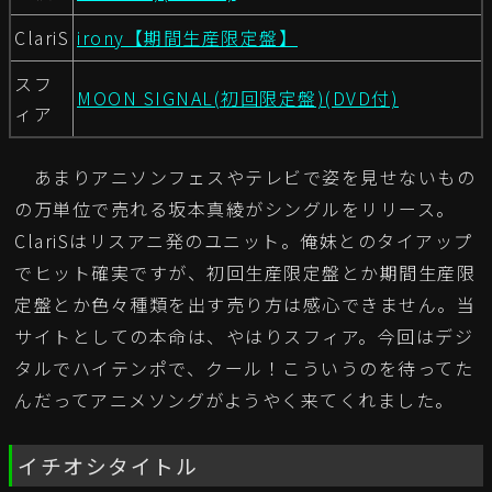
ClariS
irony【期間生産限定盤】
スフ
MOON SIGNAL(初回限定盤)(DVD付)
ィア
あまりアニソンフェスやテレビで姿を見せないもの
の万単位で売れる坂本真綾がシングルをリリース。
ClariSはリスアニ発のユニット。俺妹とのタイアップ
でヒット確実ですが、初回生産限定盤とか期間生産限
定盤とか色々種類を出す売り方は感心できません。当
サイトとしての本命は、やはりスフィア。今回はデジ
タルでハイテンポで、クール！こういうのを待ってた
んだってアニメソングがようやく来てくれました。
イチオシタイトル