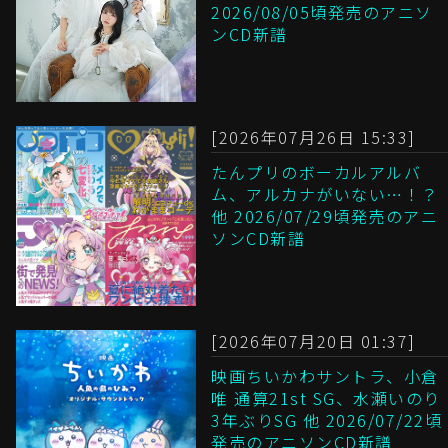
2026/08/05頃発売のアニソ
ンCD新譜
[2026年07月26日 15:33]
たんプリのボーカルアルバ
ム、アルカナがいない…！？
他 2026/07/29頃発売のアニ
ソンCD新譜
[2026年07月20日 01:37]
映画ちいかわサントラ、小倉
唯 通算21st SG、水瀬いのり
3年ぶりSG 他 2026/07/22頃
発売のアニソンCD新譜