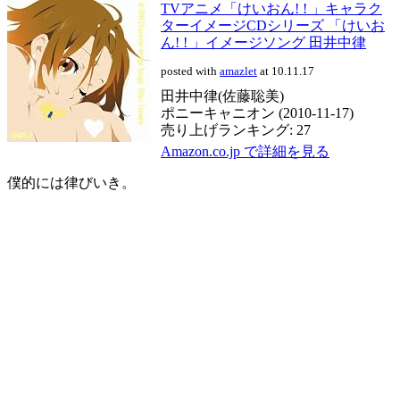
TVアニメ「けいおん! ! 」キャラク
ターイメージCDシリーズ 「けいお
ん! ! 」イメージソング 田井中律
posted with
amazlet
at 10.11.17
田井中律(佐藤聡美)
ポニーキャニオン (2010-11-17)
売り上げランキング: 27
Amazon.co.jp で詳細を見る
僕的には律びいき。