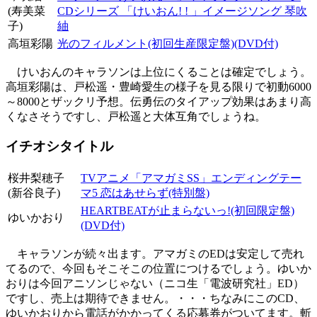
(寿美菜
CDシリーズ 「けいおん! ! 」イメージソング 琴吹
子)
紬
高垣彩陽
光のフィルメント(初回生産限定盤)(DVD付)
けいおんのキャラソンは上位にくることは確定でしょう。
高垣彩陽は、戸松遥・豊崎愛生の様子を見る限りで初動6000
～8000とザックリ予想。伝勇伝のタイアップ効果はあまり高
くなさそうですし、戸松遥と大体互角でしょうね。
イチオシタイトル
桜井梨穂子
TVアニメ「アマガミSS」エンディングテー
(新谷良子)
マ5 恋はあせらず(特別盤)
HEARTBEATが止まらないっ!(初回限定盤)
ゆいかおり
(DVD付)
キャラソンが続々出ます。アマガミのEDは安定して売れ
てるので、今回もそこそこの位置につけるでしょう。ゆいか
おりは今回アニソンじゃない（ニコ生「電波研究社」ED）
ですし、売上は期待できません。・・・ちなみにこのCD、
ゆいかおりから電話がかかってくる応募券がついてます。斬