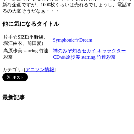
新な企画ですが、1000枚くらいは売れるでしょうし、電話す
るの大変そうだなぁ・・・
他に気になるタイトル
片手☆SIZE(平野綾、
Symphonic☆Dream
堀江由衣、前田愛)
高原歩美 starring 竹達
神のみぞ知るセカイ キャラクター
彩奈
CD/高原歩美 starring 竹達彩奈
カテゴリ: [
アニソン情報
]
最新記事