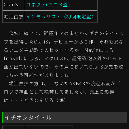
ClariS
コネクト(アニメ盤)
堀江由衣
インモラリスト（初回限定盤）
俺妹に続いて、話題作？のまどかマギカのタイアッ
プを獲得したClariS。デビューから２作、それも異な
るアニメ主題歌でのヒットなるか。May'nにしろ
fripSIdeにしろ、マクロスF、超電磁砲以外のヒット
曲が出ていないので、その点においてClariSが先を越
しちゃう可能性がありますね。
堀江由衣の方は、こないだAKB48の渡辺麻友がブ
ログで神曲として絶賛してましたが、売上に影響
は・・・どうなんだろ（爆）
イチオシタイトル