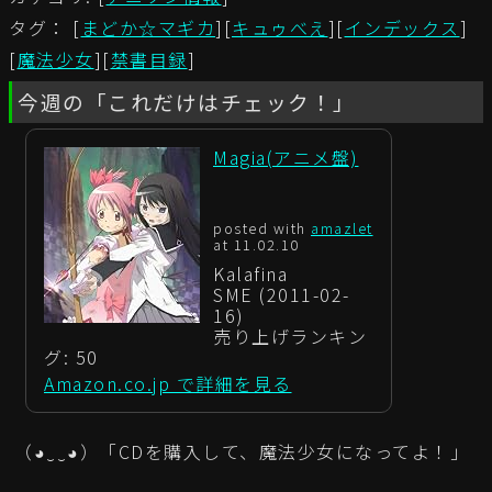
タグ： [
まどか☆マギカ
][
キュゥべえ
][
インデックス
]
[
魔法少女
][
禁書目録
]
今週の「これだけはチェック！」
Magia(アニメ盤)
posted with
amazlet
at 11.02.10
Kalafina
SME (2011-02-
16)
売り上げランキン
グ: 50
Amazon.co.jp で詳細を見る
（◕‿‿◕）「CDを購入して、魔法少女になってよ！」