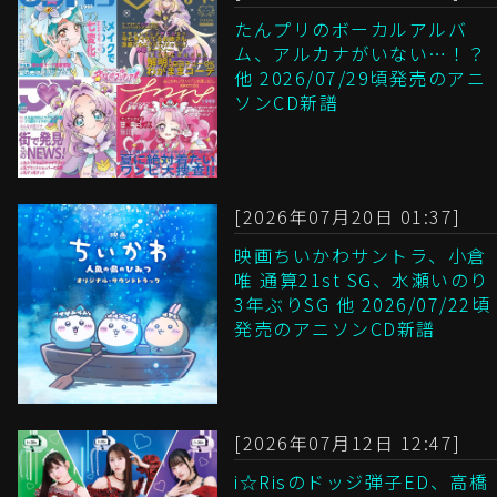
たんプリのボーカルアルバ
ム、アルカナがいない…！？
他 2026/07/29頃発売のアニ
ソンCD新譜
[2026年07月20日 01:37]
映画ちいかわサントラ、小倉
唯 通算21st SG、水瀬いのり
3年ぶりSG 他 2026/07/22頃
発売のアニソンCD新譜
[2026年07月12日 12:47]
i☆Risのドッジ弾子ED、高橋