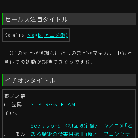
セールス注目タイトル
Kalafina
Magia(アニメ盤)
OPの売上が順調な出だしのまどかマギカ。EDも万
単位での初動が期待できそうですね。
イチオシタイトル
篠ノ之箒
(日笠陽
SUPER∞STREAM
子)他
See visionS 〈初回限定盤〉 TVアニメ｢と
川田まみ
ある魔術の禁書目録Ⅱ｣新オープニングテ