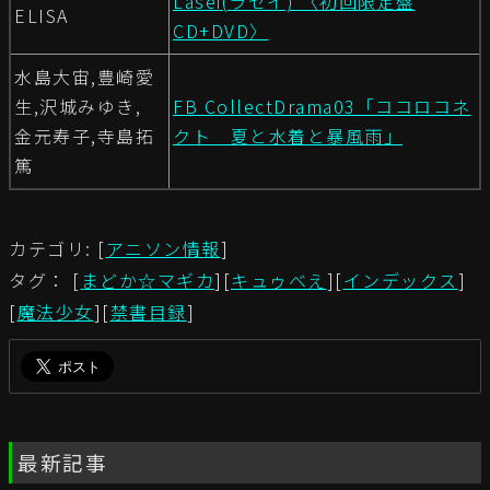
Lasei(ラセイ) 〈初回限定盤
ELISA
CD+DVD〉
水島大宙,豊崎愛
生,沢城みゆき,
FB CollectDrama03「ココロコネ
金元寿子,寺島拓
クト 夏と水着と暴風雨」
篤
カテゴリ: [
アニソン情報
]
タグ： [
まどか☆マギカ
][
キュゥべえ
][
インデックス
]
[
魔法少女
][
禁書目録
]
最新記事