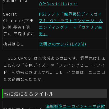
yoshiki*lisa
OP:Destin Histoire
Secret
PS3ソフト「魔界戦記ディスガイ
Character(下田
ア4」OP「ラストエンゲージ」＆
麻美,長谷川明
エンディングテーマ「カナリア航
子)、三森すずこ
海」
桃井はるこ
夜明けのサンバ (DVD付)
GOSICKのOPは爽快感ある良曲です。雰囲気はしょ
こたんの「空色デイズ」や「フライングヒューマノイ
ド」を彷彿とさせますね。モモーイの曲は、ニコニコ
との企画なんだとか。
他に気になるタイトル
海賊戦隊ゴーカイジャー主題歌