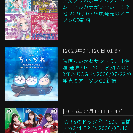
たんプリのボーカルアルバ
ム、アルカナがいない…！？
他 2026/07/29頃発売のアニ
ソンCD新譜
[2026年07月20日 01:37]
映画ちいかわサントラ、小倉
唯 通算21st SG、水瀬いのり
3年ぶりSG 他 2026/07/22頃
発売のアニソンCD新譜
[2026年07月12日 12:47]
i☆Risのドッジ弾子ED、高橋
李依3rd EP 他 2026/07/15