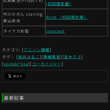
松原剛志(Project.R)
(初回限定盤)
中川かのん starring
Birth 〈初回限定版〉
東山奈央
タイナカ彩智
innocent
カテゴリ: [
アニソン情報
]
タグ： [
桃井はるこ
][
黒崎真音
][
吉木りさ
]
[
yoshiki*lisa
][
ゴーカイジャー
]
最新記事