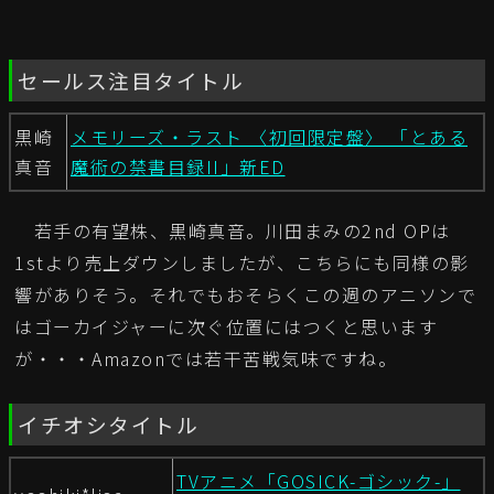
セールス注目タイトル
黒崎
メモリーズ・ラスト 〈初回限定盤〉 「とある
真音
魔術の禁書目録II」新ED
若手の有望株、黒崎真音。川田まみの2nd OPは
1stより売上ダウンしましたが、こちらにも同様の影
響がありそう。それでもおそらくこの週のアニソンで
はゴーカイジャーに次ぐ位置にはつくと思います
が・・・Amazonでは若干苦戦気味ですね。
イチオシタイトル
TVアニメ「GOSICK-ゴシック-」