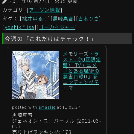
2011年02月27日 19:35 更新
カテゴリ: [
アニソン情報
]
タグ： [
桃井はるこ
][
黒崎真音
][
吉木りさ
]
[
yoshiki*lisa
][
ゴーカイジャー
]
今週の「これだけはチェック！」
メモリーズ・ラ
スト 〈初回限定
盤〉 TVアニメ
「とある魔術の
禁書目録II」新
エンディングテ
ーマ
posted with
amazlet
at 11.02.27
黒崎真音
ジェネオン・ユニバーサル (2011-03-
02)
売り上げランキング: 173