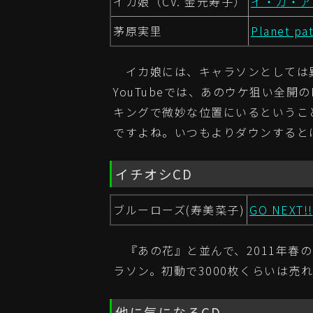
イカ娘（CV. 金元寿子）
イ・カ・ア・
茅原実里
Planet pat
イカ娘には、キャラソンとしては異
YouTubeでは、あのウケ狙い全開
キングで微妙な位置にいるというこ
ですよね。いつもよりダウンすると
イチオシCD
ブルーローズ(寿美菜子)
GO NEXT!!
『あの花』と並んで、2011年春
ラソン。初動で3000枚くらいは売
他に気になるCD