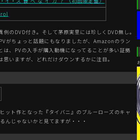
イ・ス 食 べ な イ カ ？ 〈初回限定盤〉
rol
例のDVD付き。そして茅原実里には珍しくDVD無し。
のPVがちょっと話題にもなりましたが、Amazonのラン
とは、PVの入手が購入動機になってることが多い証拠
は思いますが、どれだけダウンするかに注目。
のヒット作となった『タイバニ』のブルーローズのキャ
れるんじゃないかと見てますが・・・