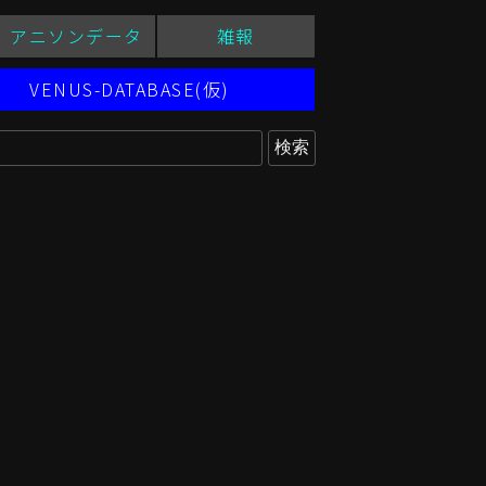
アニソンデータ
雑報
VENUS-DATABASE(仮)