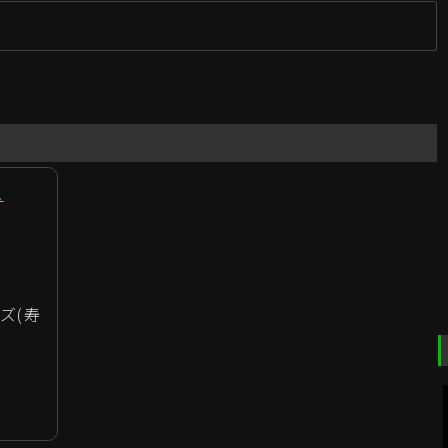
新
!
ズ(寿