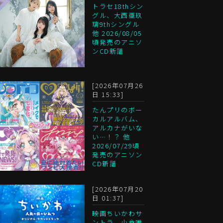
トラセ18thシン
グル、大西亜玖
璃9thシングル
他 2026/08/05
頃発売のアニソ
ンCD新譜
[2026年07月26
日 15:33]
たんプリのボー
カルアルバム、
アルカナがいな
い…！？ 他
2026/07/29頃
発売のアニソン
CD新譜
[2026年07月20
日 01:37]
映画ちいかわサ
ントラ、小倉唯