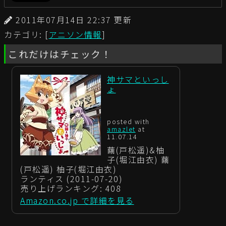
2011年07月14日 22:37 更新
カテゴリ: [
アニソン情報
]
これだけはチェック！
神サマといっし
ょ
posted with
amazlet
at
11.07.14
繭(戸松遥)&柚
子(堀江由衣) 繭
(戸松遥) 柚子(堀江由衣)
ランティス (2011-07-20)
売り上げランキング: 408
Amazon.co.jp で詳細を見る