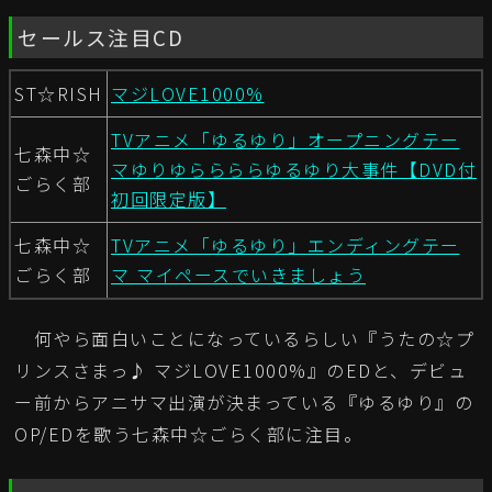
セールス注目CD
ST☆RISH
マジLOVE1000%
TVアニメ「ゆるゆり」オープニングテー
七森中☆
マゆりゆららららゆるゆり大事件【DVD付
ごらく部
初回限定版】
七森中☆
TVアニメ「ゆるゆり」エンディングテー
ごらく部
マ マイペースでいきましょう
何やら面白いことになっているらしい『うたの☆プ
リンスさまっ♪ マジLOVE1000%』のEDと、デビュ
ー前からアニサマ出演が決まっている『ゆるゆり』の
OP/EDを歌う七森中☆ごらく部に注目。