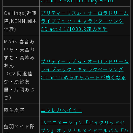
CD act.3 Switch On My Heart
Callings(近藤
プリティーリズム・オーロラドリーム
隆,KENN,岡本
ライブチック・キャラクターソング
信彦)
CD act.4 1/1000永遠の美学
MARs 春音あ
いら・天宮り
ずむ・高峰み
プリティーリズム・オーロラドリーム
おん
ライブチック・キャラクターソング
（CV.阿澄佳
CD act.5 めらめらハートが熱くなる
奈・原紗友
里・片岡あづ
さ）
麻生夏子
エウレカベイビー
TVアニメーション「セイクリッドセ
藍羽メイド隊
ブン」オリジナルメイドアルバム『ハ