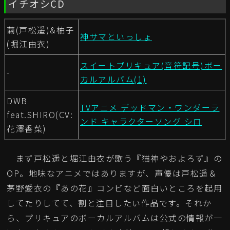
イチオシCD
繭(戸松遥)&柚子
神サマといっしょ
(堀江由衣)
スイートプリキュア(音符記号)ボー
-
カルアルバム(1)
DWB
TVアニメ デッドマン・ワンダーラ
feat.SHIRO(CV:
ンド キャラクターソング シロ
花澤香菜)
まず戸松遥と堀江由衣が歌う『猫神やおよろず』の
OP。地味なアニメではありますが、声優は戸松遥＆
茅野愛衣の『あの花』コンビなど面白いところを起用
してたりしてて、割と注目したい作品です。それか
ら、プリキュアのボーカルアルバムは公式の情報が一