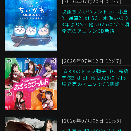
[2026年07月20日 01:37]
映画ちいかわサントラ、小倉
唯 通算21st SG、水瀬いのり
3年ぶりSG 他 2026/07/22頃
発売のアニソンCD新譜
[2026年07月12日 12:47]
i☆Risのドッジ弾子ED、高橋
李依3rd EP 他 2026/07/15
頃発売のアニソンCD新譜
[2026年07月05日 11:56]
水樹奈々 43rdシングル 他