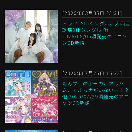
[2026年08月05日 23:31]
トラセ18thシングル、大西亜
玖璃9thシングル 他
2026/08/05頃発売のアニソ
ンCD新譜
[2026年07月26日 15:33]
たんプリのボーカルアルバ
ム、アルカナがいない…！？
他 2026/07/29頃発売のアニ
ソンCD新譜