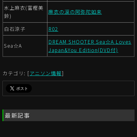
水上麻衣(富樫美
麻衣の涙の阿弥陀如来
鈴)
白石涼子
R02
DREAM SHOOTER Sea☆A Loves
Sea☆A
Japan&You Edition(DVD付)
カテゴリ: [
アニソン情報
]
最新記事