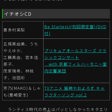
イチオシCD
Be Starters!(初回限定盤)(DVD
喜多村英梨
付)
五條真由美、うち
やえゆか、
プリキュアオールスターズ クラ
工藤真由、宮本佳
シックコンサート
那子、
with 京都フィルハーモニー室
茂家瑞希、林桃
内交響楽団
子、池田彩
芳乃(MAKO)＆しゃ
TVアニメ 猫神やおよろず キャ
も(豊崎愛生)
ラクターソング vol.2
ランティス時代の売上はパッとしなかったキタエリ