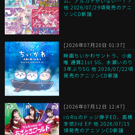
ム、アルカナがいない…！？
他 2026/07/29頃発売のアニ
ソンCD新譜
[2026年07月20日 01:37]
映画ちいかわサントラ、小倉
唯 通算21st SG、水瀬いのり
3年ぶりSG 他 2026/07/22頃
発売のアニソンCD新譜
[2026年07月12日 12:47]
i☆Risのドッジ弾子ED、高橋
李依3rd EP 他 2026/07/15
頃発売のアニソンCD新譜