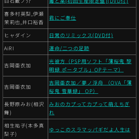
白石蔵ノ介
毒と薬(初回生産限定盤)(DVD付)
喜多村英梨,伊瀬
君にご奉仕
茉莉也,井口裕香
ヒャダイン
日常のリミックス(DVD付)
AiRI
運命/二つの足跡
光彼方（PSP用ソフト「薄桜鬼 黎
吉岡亜衣加
明録 ポータブル」OPテーマ）
吉岡亜衣加／夢ノ浮舟 （OVA「薄
吉岡亜衣加
桜鬼 雪華録」 OP）
長野原みお(相沢
みおのカプってカプって萌えちぎ
舞)
れ
相生祐子(本多真
ゆっこのスラマッパギだよ人生は
梨子)