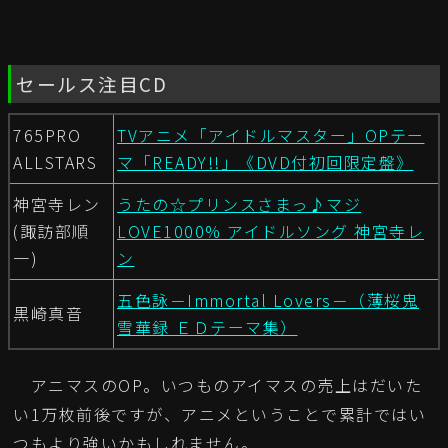
セールス注目CD
765PRO
TVアニメ「アイドルマスター」OPテー
ALLSTARS
マ「READY!!」《DVD付初回限定盤》
神宮寺レン
うたの☆プリンスさまっ♪マジ
(諏訪部順
LOVE1000% アイドルソング 神宮寺レ
一)
ン
五色詠－Immortal Lovers－（薄桜鬼
黒崎真音
雪華録 ＥＤテーマ集）
アニマスのOP。いつものアイマスの売上はだいた
い1万枚前後ですが、アニメということで累計ではい
つもより強いかもしれません。