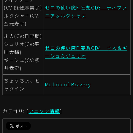
(CV:能登麻美子)
ゼロの使い魔F 妄想CD3 ティファ
ルクシャナ(CV:
ニア＆ルクシャナ
金元寿子)
才人(CV:日野聡)
ジュリオ(CV:平
ゼロの使い魔F 妄想CD4 才人＆ギ
川大輔)
ーシュ＆ジュリオ
ギーシュ(CV:櫻
井孝宏)
ちょうちょ、ヒ
Million of Bravery
ャダイン
カテゴリ: [
アニソン情報
]