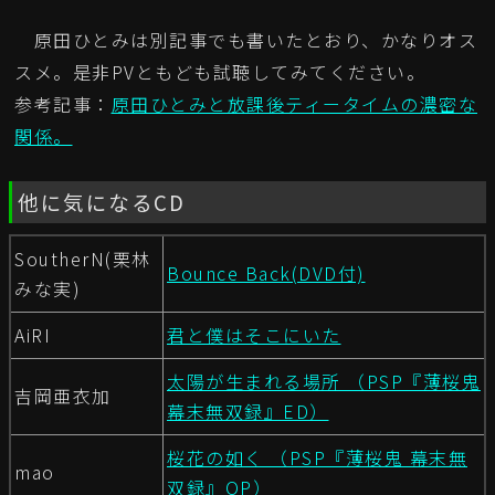
原田ひとみは別記事でも書いたとおり、かなりオス
スメ。是非PVともども試聴してみてください。
参考記事：
原田ひとみと放課後ティータイムの濃密な
関係。
他に気になるCD
SoutherN(栗林
Bounce Back(DVD付)
みな実)
AiRI
君と僕はそこにいた
太陽が生まれる場所 （PSP『薄桜鬼
吉岡亜衣加
幕末無双録』ED）
桜花の如く （PSP『薄桜鬼 幕末無
mao
双録』OP）