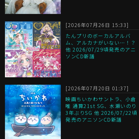
[2026年07月26日 15:33]
たんプリのボーカルアルバ
ム、アルカナがいない…！？
他 2026/07/29頃発売のアニ
ソンCD新譜
[2026年07月20日 01:37]
映画ちいかわサントラ、小倉
唯 通算21st SG、水瀬いのり
3年ぶりSG 他 2026/07/22頃
発売のアニソンCD新譜