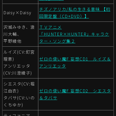
チズノアリカ/私の生きる意味 【初
Daisy×Daisy
回限定盤（CD+DVD）】
沢城みゆき、浪
ＴＶアニメ
川大輔、
「HUNTER×HUNTER」キャラク
平野綾他
ター・ソング集２
ルイズ(CV:釘宮
理恵)
ゼロの使い魔F 妄想CD1 ルイズ＆
アンリエッタ
アンリエッタ
(CV:川澄綾子)
シエスタ(CV:堀
江由衣)
ゼロの使い魔F 妄想CD2 シエスタ
タバサ(CV:いの
＆タバサ
くちゆか)
ティファニア