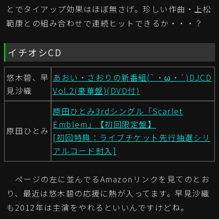
とでタイアップ効果はほぼ無さげ。珍しい作曲・上松
範康との組み合わせで連続ヒットできるか・・・？
イチオシCD
悠木碧、早
あおい・さおりの新番組(`・ω・´)DJCD
見沙織
Vol.2(豪華盤)(DVD付)
原田ひとみ3rdシングル「Scarlet
Emblem」【初回限定盤】
原田ひとみ
[初回特典：ライブチケット先行抽選シリ
アルコード封入]
ページの左に並んでるAmazonリンクを見てのとお
り、最近は悠木碧の応援に熱が入ってます。早見沙織
も2012年は主演をやれるといいんですけどね。