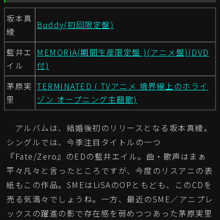
坂本真
Buddy(初回限定盤)
綾
藍井エ
MEMORIA(期間生産限定盤 )(アニメ盤)(DVD
イル
付)
茅原実
TERMINATED ( TVアニメ 境界線上のホライ
里
ゾン オープニング主題歌)
アルバムは、結婚後初のリリースとなる坂本真綾。
シングルでは、今季注目タイトルの一つ
『Fate/Zero』のEDの藍井エイル。曲・歌声はまぁ
平々凡々と言ったところですが、今度のリスアニの表
紙もこの作品。SMEはLiSAのOPともども、このCDを
売る気満々でしょうね。一方、最近のSME／アニプレ
ックスの躍進の影で存在感を弱めつつあった茅原実里