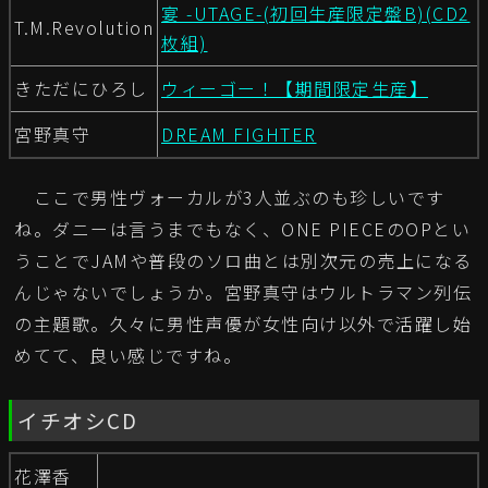
宴 -UTAGE-(初回生産限定盤B)(CD2
T.M.Revolution
枚組)
きただにひろし
ウィーゴー！【期間限定生産】
宮野真守
DREAM FIGHTER
ここで男性ヴォーカルが3人並ぶのも珍しいです
ね。ダニーは言うまでもなく、ONE PIECEのOPとい
うことでJAMや普段のソロ曲とは別次元の売上になる
んじゃないでしょうか。宮野真守はウルトラマン列伝
の主題歌。久々に男性声優が女性向け以外で活躍し始
めてて、良い感じですね。
イチオシCD
花澤香