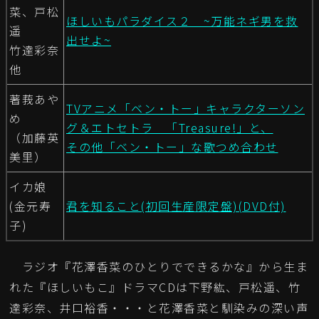
菜、戸松
ほしいもパラダイス２ ~万能ネギ男を救
遥
出せよ~
竹達彩奈
他
著莪あや
TVアニメ「ベン・トー」キャラクターソン
め
グ＆エトセトラ 「Treasure!」と、
（加藤英
その他「ベン・トー」な歌つめ合わせ
美里）
イカ娘
(金元寿
君を知ること(初回生産限定盤)(DVD付)
子)
ラジオ『花澤香菜のひとりでできるかな』から生ま
れた『ほしいもこ』ドラマCDは下野紘、戸松遥、竹
達彩奈、井口裕香・・・と花澤香菜と馴染みの深い声