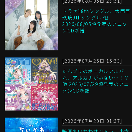
[2026年08月05日 23:31]
トラセ18thシングル、大西亜
玖璃9thシングル 他
2026/08/05頃発売のアニソ
ンCD新譜
[2026年07月26日 15:33]
たんプリのボーカルアルバ
ム、アルカナがいない…！？
他 2026/07/29頃発売のアニ
ソンCD新譜
[2026年07月20日 01:37]
映画ちいかわサントラ、小倉