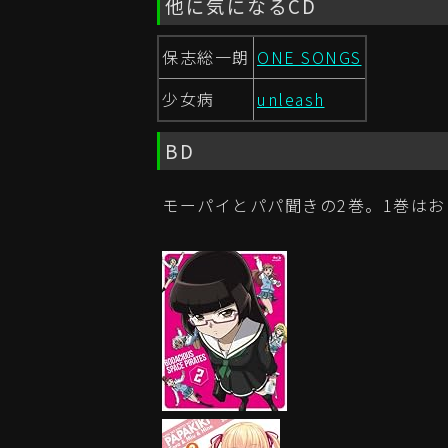
他に気になるCD
保志総一朗
ONE SONGS
少女病
unleash
BD
モーパイとパパ聞きの2巻。1巻は