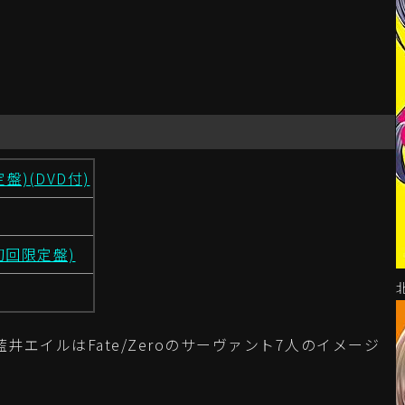
盤)(DVD付)
! (初回限定盤)
井エイルはFate/Zeroのサーヴァント7人のイメージ