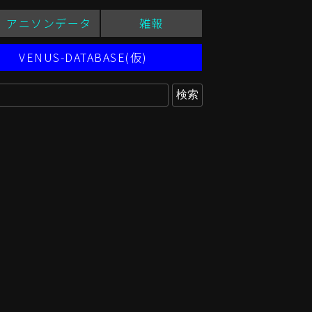
アニソンデータ
雑報
VENUS-DATABASE(仮)