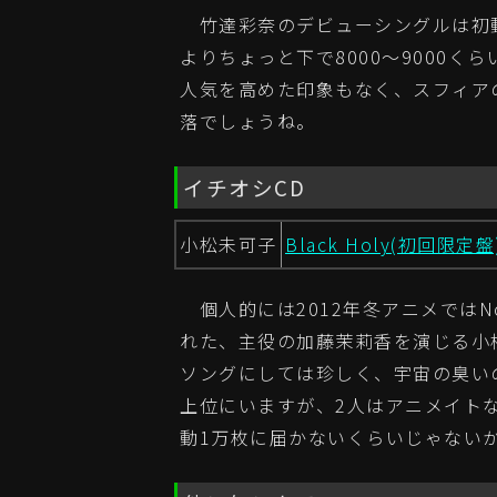
竹達彩奈のデビューシングルは初動
よりちょっと下で8000～9000
人気を高めた印象もなく、スフィア
落でしょうね。
イチオシCD
小松未可子
Black Holy(初回限定盤
個人的には2012年冬アニメではN
れた、主役の加藤茉莉香を演じる小
ソングにしては珍しく、宇宙の臭いの
上位にいますが、2人はアニメイト
動1万枚に届かないくらいじゃないか