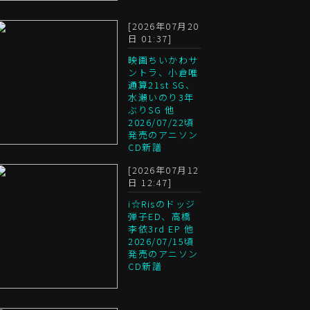
[2026年07月20
日 01:37]
映画ちいかわサ
ントラ、小倉唯
通算21st SG、
水瀬いのり3年
ぶりSG 他
2026/07/22頃
発売のアニソン
CD新譜
[2026年07月12
日 12:47]
i☆Risのドッジ
弾子ED、高橋
李依3rd EP 他
2026/07/15頃
発売のアニソン
CD新譜