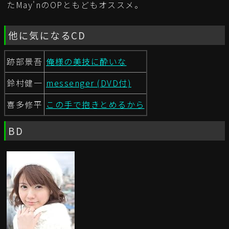
たMay'nのOPともどもオススメ。
他に気になるCD
跡部景吾
俺様の美技に酔いな
鈴村健一
messenger (DVD付)
喜多修平
この手で抱きとめるから
BD