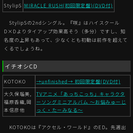
StylipS
MIRACLE RUSH(初回限定盤)(DVD付)
StylipSの2ndシングル。『咲』はハイスクール
D×Dよりタイアップ効果高そう（多分）ですし、知
名度の上昇もあって、少なくとも初動は前作を超えて
くるでしょうね。
イチオシCD
KOTOKO
→unfinished→ 初回限定盤(DVD付)
大久保瑠美,
TVアニメ「あっちこっち」キャラクタ
福原香織,岡
ーソングミニアルバム ～お悩みゅーじ
本信彦他
っく・たーみなる～
KOTOKOは『アクセル・ワールド』のED。先週出