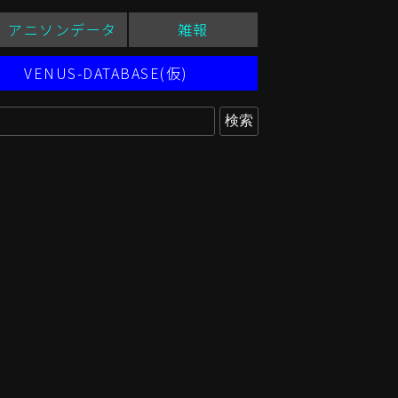
アニソンデータ
雑報
VENUS-DATABASE(仮)