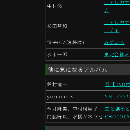
「アルカナ・
中村悠一
カ
「アルカナ・
杉田智和
ーチェ
笹子(CV:遠藤綾)
みずいろ
水木一郎
東北合神ミ
他に気になるアルバム
鈴村健一
互【DVD
yozurino＊
SMILOOP
今井麻美、中村繪里子、
恋と選挙と
門脇舞以、水橋かおり他
CHOCOLA