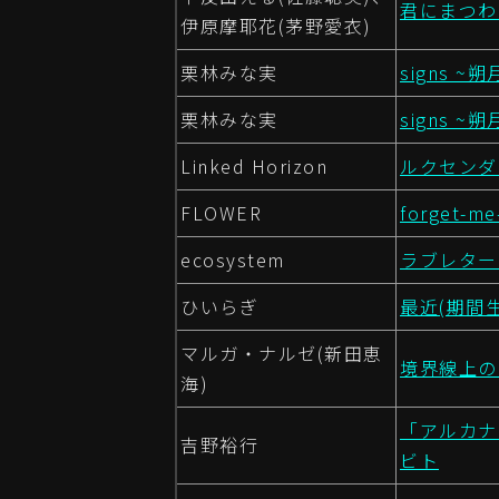
君にまつわ
伊原摩耶花(茅野愛衣)
栗林みな実
signs 
栗林みな実
signs 
Linked Horizon
ルクセンダ
FLOWER
forget
ecosystem
ラブレター
ひいらぎ
最近(期間生
マルガ・ナルゼ(新田恵
境界線上の
海)
「アルカナ・
吉野裕行
ビト