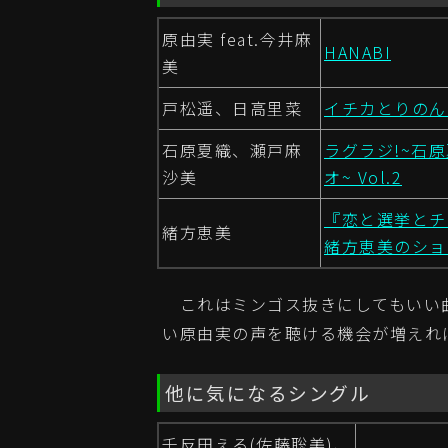
原由実 feat.今井麻
HANABI
美
戸松遥、日高里菜
イチカとりのん
石原夏織、瀬戸麻
ラグラジ!~石
沙美
オ~ Vol.2
『恋と選挙とチ
緒方恵美
緒方恵美のショッ
これはミンゴス抜きにしてもいい
い原由実の声を聴ける機会が増えれ
他に気になるシングル
千反田える(佐藤聡美)、