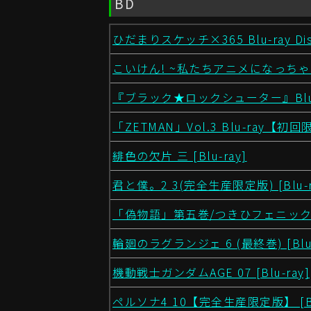
BD
ひだまりスケッチ×365 Blu-ray Dis
こいけん! ~私たちアニメになっちゃった
『ブラック★ロックシューター』Blu-
「ZETMAN」Vol.3 Blu-ray【
緋色の欠片 三 [Blu-ray]
君と僕。2 3(完全生産限定版) [Blu-r
「偽物語」第五巻/つきひフェニックス(下
輪廻のラグランジェ 6 (最終巻) [Blu-
機動戦士ガンダムAGE 07 [Blu-ray]
ペルソナ4 10【完全生産限定版】 [Blu