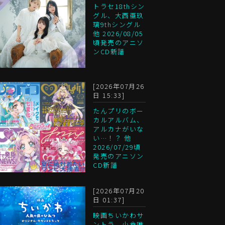
トラセ18thシン
グル、大西亜玖
璃9thシングル
他 2026/08/05
頃発売のアニソ
ンCD新譜
[2026年07月26
日 15:33]
たんプリのボー
カルアルバム、
アルカナがいな
い…！？ 他
2026/07/29頃
発売のアニソン
CD新譜
[2026年07月20
日 01:37]
映画ちいかわサ
ントラ、小倉唯