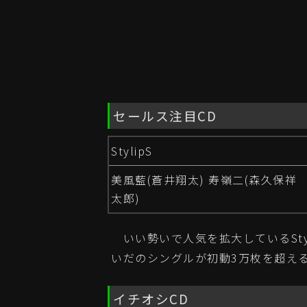
セールス注目CD
StylipS
美風藍(蒼井翔太) 寿嶺二(森久保祥
太郎)
いい勢いで人気を拡大しているSty
いだのシングルが初動3万枚を超え
イチオシCD