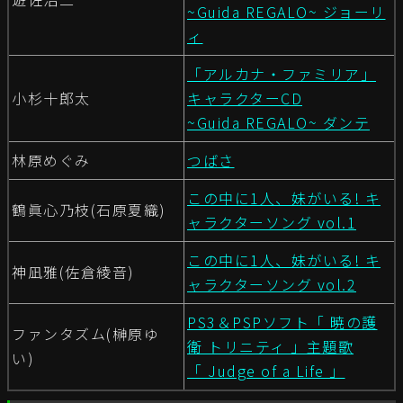
~Guida REGALO~ ジョーリ
ィ
「アルカナ・ファミリア」
小杉十郎太
キャラクターCD
~Guida REGALO~ ダンテ
林原めぐみ
つばさ
この中に1人、妹がいる! キ
鶴眞心乃枝(石原夏織)
ャラクターソング vol.1
この中に1人、妹がいる! キ
神凪雅(佐倉綾音)
ャラクターソング vol.2
PS3＆PSPソフト「 暁の護
ファンタズム(榊原ゆ
衛 トリニティ 」主題歌
い)
「 Judge of a Life 」