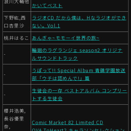
浪川大輔他
かいてベスト
下野紘,西
ラジオCD だから僕は、Hなラジオができ
口杏里沙
ない。Vol.1
桃井はるこ
あんぎゃ~モモーイ世界の旅~
輪廻のラグランジェ season2 オリジナ
-
ルサウンドトラック
うぽって!! Special Album 青錆学園放送
-
部「ウチは認めんで!」篇
生徒会の一存 ベストアルバム コンプリー
-
トする生徒会
櫻井浩美,
長谷優里
Comic Market 82 Limited CD
奈,
OVA ToHeart2 キャラソンセレクション