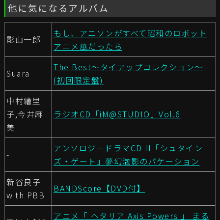
他に気になるアルバム
もし、アニソンがすべて昭和のロボット
影山一郎
アニメ風だったら
The Best～タイアップコレクション～
Suara
(初回限定盤)
中村繪里
子,今井麻
ラジオCD「iM@STUDIO」Vol.6
美
アンソロジードラマCD II「シュタイン
-
ズ・ゲート」夢幻泡影のバケーション
新谷良子
BANDScore【DVD付】
with PBB
アニメ「 ヘタリア Axis Powers 」 まる