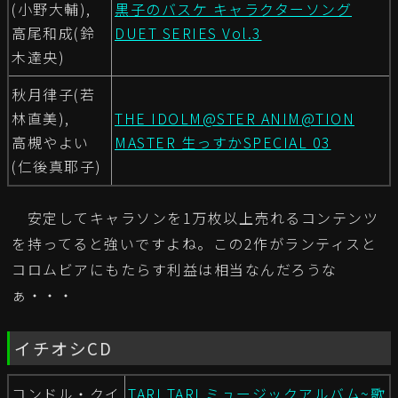
(小野大輔),
黒子のバスケ キャラクターソング
高尾和成(鈴
DUET SERIES Vol.3
木達央)
秋月律子(若
林直美),
THE IDOLM@STER ANIM@TION
高槻やよい
MASTER 生っすかSPECIAL 03
(仁後真耶子)
安定してキャラソンを1万枚以上売れるコンテンツ
を持ってると強いですよね。この2作がランティスと
コロムビアにもたらす利益は相当なんだろうな
ぁ・・・
イチオシCD
コンドル・クイ
TARI TARI ミュージックアルバム~歌