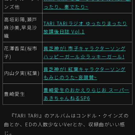
ンズ他
ったり、奏でたり~
高垣彩陽,瀬戸
TARI TARIラジオ ゆったりまったり
麻沙美,早見沙
放課後日誌 Vol.1
織
花澤香菜(桜市
貧乏神が! 市子キャラクターソング
子)
ハッピーガール☆ラッキーガール!
貧乏神が! 紅葉キャラクターソング
内山夕実(紅葉)
もみじのうた~哀讃賛~
豊崎愛生のおかえりらじお スーパー
豊崎愛生
あきちゃんねるSP6
『TARI TARI』のアルバムはコンドル・クインズの
曲とか、EDの人数少ないVerとか、収録曲がいい感
じ。