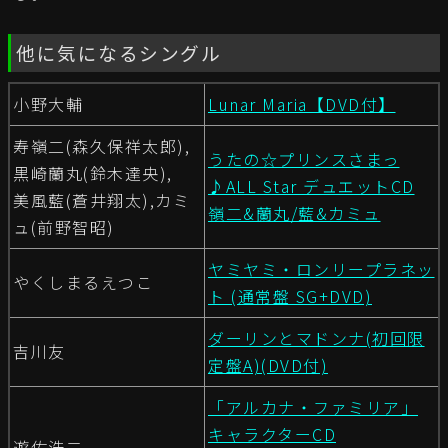
他に気になるシングル
小野大輔
Lunar Maria【DVD付】
寿嶺二(森久保祥太郎),
うたの☆プリンスさまっ
黒崎蘭丸(鈴木達央),
♪ALL Star デュエットCD
美風藍(蒼井翔太),カミ
嶺二&蘭丸/藍&カミュ
ュ(前野智昭)
ヤミヤミ・ロンリープラネッ
やくしまるえつこ
ト (通常盤 SG+DVD)
ダーリンとマドンナ(初回限
吉川友
定盤A)(DVD付)
「アルカナ・ファミリア」
キャラクターCD
遊佐浩二