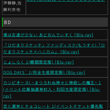
伊藤静,佐
藤利奈他
BD
僕は友達が少ない あどおんでぃすく [Blu-ray]
「ひだまりスケッチ」ファンディスク/もうすぐ!「ひ
だまりスケッチ×ハニカム」 [Blu-ray]
じょしらく 1(期間限定版) [Blu-ray]
DOG DAYS´ 1(完全生産限定版) [Blu-ray]
カンピオーネ! ~まつろわぬ神々と神殺しの魔王~ 1
(イベント応募抽選券封入・初回生産限定版) [Blu-
ray]
恋と選挙とチョコレート 1(イベントチケット優先販