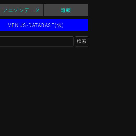
アニソンデータ
雑報
VENUS-DATABASE(仮)