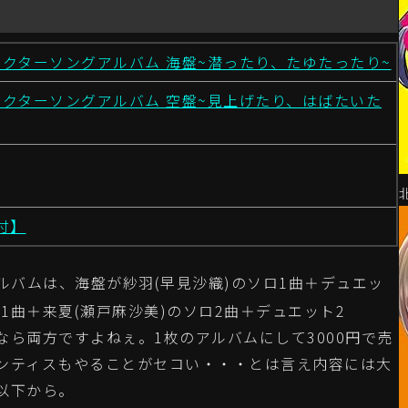
 キャラクターソングアルバム 海盤~潜ったり、たゆたったり~
 キャラクターソングアルバム 空盤~見上げたり、はばたいた
D付】
ルバムは、海盤が紗羽(早見沙織)のソロ1曲＋デュエッ
1曲＋来夏(瀬戸麻沙美)のソロ2曲＋デュエット2
ら両方ですよねぇ。1枚のアルバムにして3000円で売
ランティスもやることがセコい・・・とは言え内容には大
以下から。