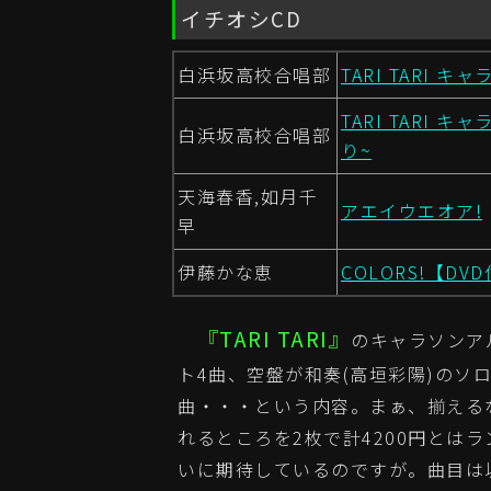
イチオシCD
白浜坂高校合唱部
TARI TARI
TARI TARI
白浜坂高校合唱部
り~
天海春香,如月千
アエイウエオア!
早
伊藤かな恵
COLORS!【DV
『TARI TARI』
のキャラソンア
ト4曲、空盤が和奏(高垣彩陽)のソロ
曲・・・という内容。まぁ、揃えるな
れるところを2枚で計4200円とは
いに期待しているのですが。曲目は