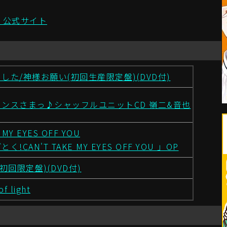
I」公式サイト
した/神様お願い(初回生産限定盤)(DVD付)
ンスさまっ♪シャッフルユニットCD 嶺二&音也
 MY EYES OFF YOU
!CAN'T TAKE MY EYES OFF YOU 」OP
初回限定盤)(DVD付)
f light