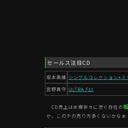
セールス注目CD
坂本真綾
シングルコレクション+ミツバチ
宮野真守
ULTRA FLY
CD売上は水樹奈々に次ぐ存在の
か、このテの売り方多くないかなぁ