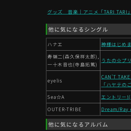
グッズ 音楽｜アニメ「TARI TAR
他に気になるシングル
ハナエ
神様はじめま
寿嶺二(森久保祥太郎),
うたの☆プリ
一十木音也(寺島拓篤)
CAN'T TAKE
eyelis
「ハヤテのごとく
Sea☆A
エントリー!(
OUTER-TRIBE
Dream/Ray o
他に気になるアルバム