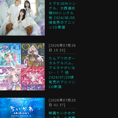
トラセ18thシン
グル、大西亜玖
璃9thシングル
他 2026/08/05
頃発売のアニソ
ンCD新譜
[2026年07月26
日 15:33]
たんプリのボー
カルアルバム、
アルカナがいな
い…！？ 他
2026/07/29頃
発売のアニソン
CD新譜
[2026年07月20
日 01:37]
映画ちいかわサ
ントラ、小倉唯