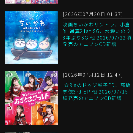
[2026年07月20日 01:37]
映画ちいかわサントラ、小倉
唯 通算21st SG、水瀬いのり
3年ぶりSG 他 2026/07/22頃
発売のアニソンCD新譜
[2026年07月12日 12:47]
i☆Risのドッジ弾子ED、高橋
李依3rd EP 他 2026/07/15
頃発売のアニソンCD新譜