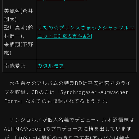
美風藍(蒼井
翔太),
聖川真斗(鈴
うたの☆プリンスさまっ♪シャッフルユ
村健一),
ニットCD 藍&真斗&翔
来栖翔(下野
紘)
南條愛乃
カタルモア
水樹奈々のアルバムの特典BDは平安神宮でのライ
ブを収録。CDの方は「Synchrogazer -Aufwachen
Form-」なんてのも収録されてるようです。
ナンジョルノが個人名義でデビュー。八木沼悟志は
ALTIMAやspoonのプロデュースに精を出しています
が、fripSideは最近めっきりですね(アルバムは発売