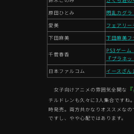
鈴木このみ
さくら荘の
原田ひとみ
閃乱カグラ 
愛美
フェアリーテイ
下田麻美
下田麻美ファ
PS3ゲーム
千菅春香
『プラネッ
日本ファルコム
イースざん
『
女子向けアニメの雰囲気全開な
チルドレンも久々に3人集合ですね
時発売。両方共かなりオススメなので
ですし、やや心配ではあります。