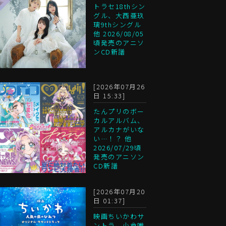
トラセ18thシン
グル、大西亜玖
璃9thシングル
他 2026/08/05
頃発売のアニソ
ンCD新譜
[2026年07月26
日 15:33]
たんプリのボー
カルアルバム、
アルカナがいな
い…！？ 他
2026/07/29頃
発売のアニソン
CD新譜
[2026年07月20
日 01:37]
映画ちいかわサ
ントラ、小倉唯