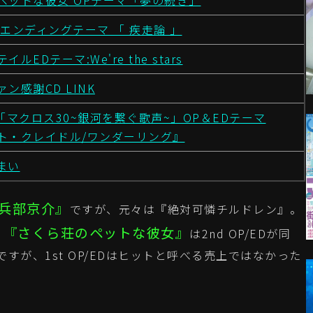
ペットな彼女 OPテーマ「夢の続き」
エンディングテーマ 「 疾走論 」
ルEDテーマ:We're the stars
ン感謝CD LINK
「マクロス30~銀河を繋ぐ歌声~」OP＆EDテーマ
ト・クレイドル/ワンダーリング』
まい
兵部京介』
ですが、元々は『絶対可憐チルドレン』。
『さくら荘のペットな彼女』
。
は2nd OP/EDが同
すが、1st OP/EDはヒットと呼べる売上ではなかった