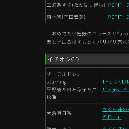
三浦あずさ(たかはし智秋)
PETIT I
菊地真(平田宏美)
PETIT I
おめでたい妊娠のニュースがYah
響など出るはずもなくバリバリ売れ
イチオシCD
ザ・チルドレン
starring
THE UNLI
平野綾＆白石涼子＆戸
ザ・チルドレ
松遥
さくら荘のペ
大倉明日香
る日 ~」