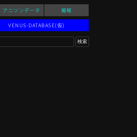
アニソンデータ
雑報
VENUS-DATABASE(仮)