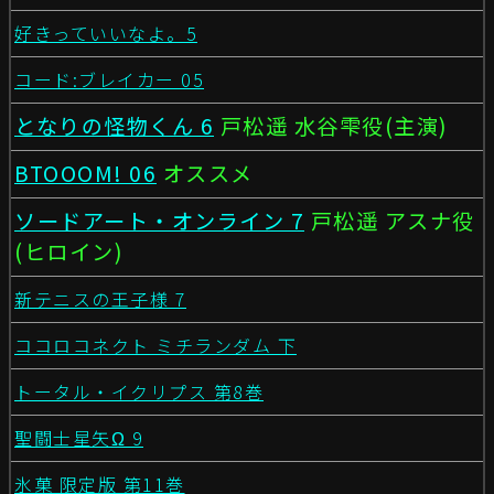
好きっていいなよ。5
コード:ブレイカー 05
となりの怪物くん 6
戸松遥 水谷雫役(主演)
BTOOOM! 06
オススメ
ソードアート・オンライン 7
戸松遥 アスナ役
(ヒロイン)
新テニスの王子様 7
ココロコネクト ミチランダム 下
トータル・イクリプス 第8巻
聖闘士星矢Ω 9
氷菓 限定版 第11巻