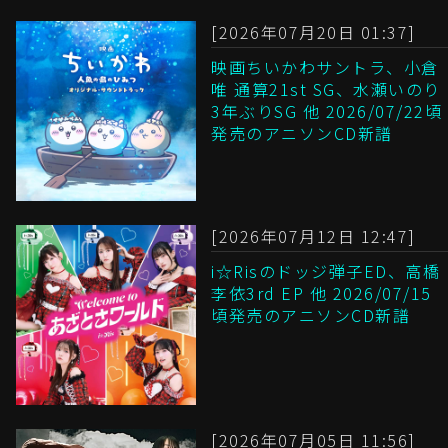
[2026年07月20日 01:37]
映画ちいかわサントラ、小倉
唯 通算21st SG、水瀬いのり
3年ぶりSG 他 2026/07/22頃
発売のアニソンCD新譜
[2026年07月12日 12:47]
i☆Risのドッジ弾子ED、高橋
李依3rd EP 他 2026/07/15
頃発売のアニソンCD新譜
[2026年07月05日 11:56]