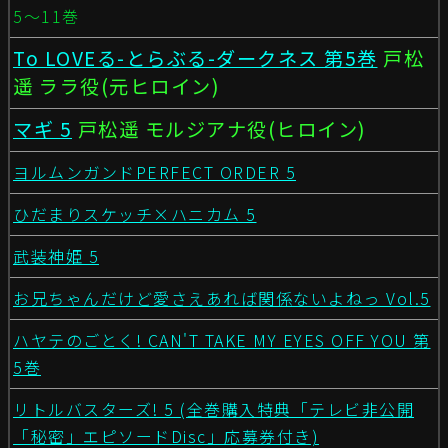
5〜11巻
To LOVEる-とらぶる-ダークネス 第5巻
戸松
遥 ララ役(元ヒロイン)
マギ 5
戸松遥 モルジアナ役(ヒロイン)
ヨルムンガンドPERFECT ORDER 5
ひだまりスケッチ×ハニカム 5
武装神姫 5
お兄ちゃんだけど愛さえあれば関係ないよねっ Vol.5
ハヤテのごとく! CAN'T TAKE MY EYES OFF YOU 第
5巻
リトルバスターズ! 5 (全巻購入特典「テレビ非公開
「秘密」エピソードDisc」応募券付き)