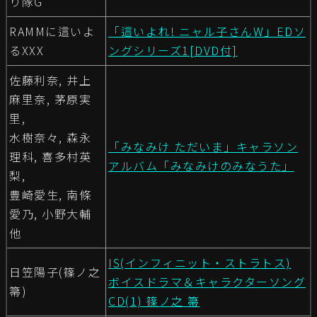
り隊G
RAMMに這いよ
「這いよれ! ニャル子さんW」EDソ
るXXX
ングシリーズ1[DVD付]
佐藤利奈, 井上
麻里奈, 茅原実
里,
水樹奈々, 森永
「みなみけ ただいま」キャラソン
理科, 喜多村英
アルバム「みなみけのみなうた」
梨,
豊崎愛生, 南條
愛乃, 小野大輔
他
IS(インフィニット・ストラトス)
日笠陽子(篠ノ之
ボイスドラマ＆キャラクターソング
箒)
CD(1) 篠ノ之 箒