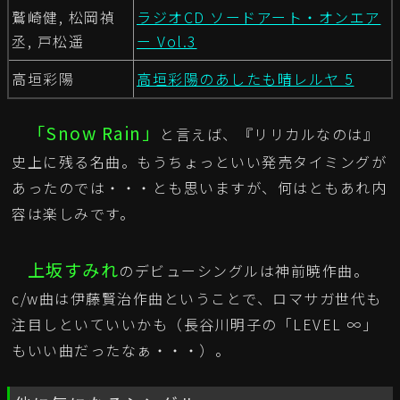
鷲崎健, 松岡禎
ラジオCD ソードアート・オンエア
丞, 戸松遥
ー Vol.3
高垣彩陽
高垣彩陽のあしたも晴レルヤ 5
「Snow Rain」
と言えば、『リリカルなのは』
史上に残る名曲。もうちょっといい発売タイミングが
あったのでは・・・とも思いますが、何はともあれ内
容は楽しみです。
上坂すみれ
のデビューシングルは神前暁作曲。
c/w曲は伊藤賢治作曲ということで、ロマサガ世代も
注目しといていいかも（長谷川明子の「LEVEL ∞」
もいい曲だったなぁ・・・）。