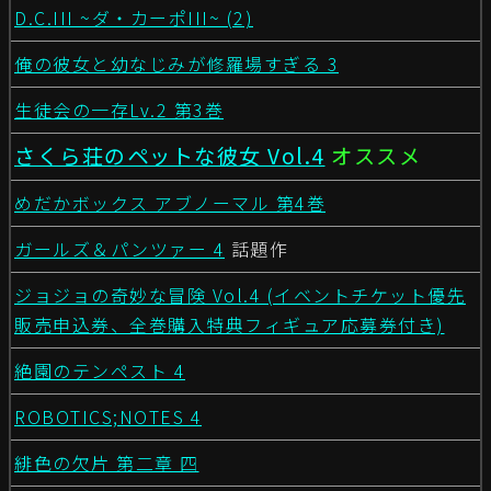
D.C.III ~ダ・カーポIII~ (2)
俺の彼女と幼なじみが修羅場すぎる 3
生徒会の一存Lv.2 第3巻
さくら荘のペットな彼女 Vol.4
オススメ
めだかボックス アブノーマル 第4巻
ガールズ＆パンツァー 4
話題作
ジョジョの奇妙な冒険 Vol.4 (イベントチケット優先
販売申込券、全巻購入特典フィギュア応募券付き)
絶園のテンペスト 4
ROBOTICS;NOTES 4
緋色の欠片 第二章 四