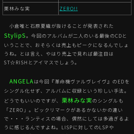
栗林みな実
ZERO!!
小倉唯と石原夏織が抜けることが発表された
StylipS
。今回のアルバムが二人のいる最後のCDと
いうことで、おそらくは売上もピークになるんでしょ
うね。とは言え、やはり売上で見れば最注目は
ST☆RISHとアイマスでしょう。
ANGELA
は今回『革命機ヴァルヴレイヴ』のEDを
シングル化せず、アルバムに収録という珍しい手法。
栗林みな実
どうでもいいのですが、
のシングルも
「ZERO」。ビックリマークがあるかないかの違い
で・・・ランティスの場合、偶然にしては多過ぎるよ
うに感じるんですよね。LISPに対してのLSPや