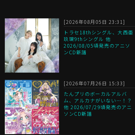
[2026年08月05日 23:31]
トラセ18thシングル、大西亜
玖璃9thシングル 他
2026/08/05頃発売のアニソ
ンCD新譜
[2026年07月26日 15:33]
たんプリのボーカルアルバ
ム、アルカナがいない…！？
他 2026/07/29頃発売のアニ
ソンCD新譜