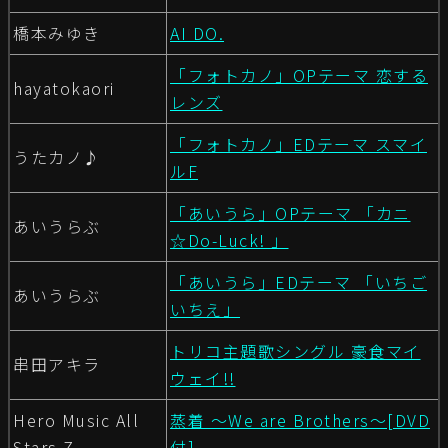
橋本みゆき
AI DO.
「フォトカノ」OPテーマ 恋する
hayatokaori
レンズ
「フォトカノ」EDテーマ スマイ
うたカノ♪
ルF
「あいうら」OPテーマ 「カニ
あいうらぶ
☆Do-Luck! 」
「あいうら」EDテーマ 「いちご
あいうらぶ
いちえ」
トリコ主題歌シングル 豪食マイ
串田アキラ
ウェイ!!
Hero Music All
蒸着 ～We are Brothers～[DVD
Stars Z
付]