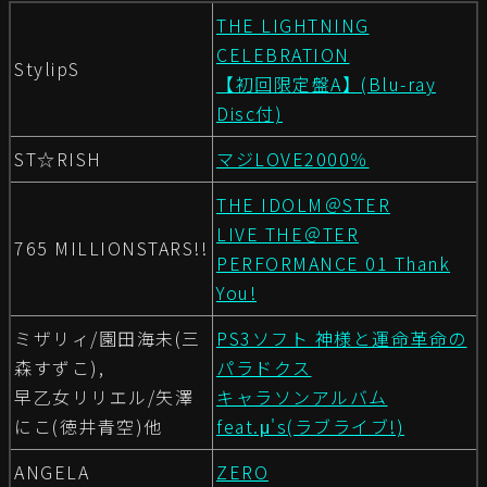
THE LIGHTNING
CELEBRATION
StylipS
【初回限定盤A】(Blu-ray
Disc付)
ST☆RISH
マジLOVE2000％
THE IDOLM＠STER
LIVE THE＠TER
765 MILLIONSTARS!!
PERFORMANCE 01 Thank
You!
ミザリィ/園田海未(三
PS3ソフト 神様と運命革命の
森すずこ),
パラドクス
早乙女リリエル/矢澤
キャラソンアルバム
にこ(徳井青空)他
feat.μ's(ラブライブ!)
ANGELA
ZERO