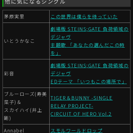
他に気になるシングル
茅原実里
この世界は僕らを待っていた
劇場版 STEINS;GATE 負荷領域の
デジャヴ
いとうかなこ
主題歌 「あなたの選んだこの時
を」
劇場版 STEINS;GATE 負荷領域の
彩音
デジャヴ
EDテーマ 「いつもこの場所で」
ブルーローズ(寿美
TIGER＆BUNNY -SINGLE
菜子)＆
RELAY PROJECT-
スカイハイ(井上
CIRCUIT OF HERO Vol.2
剛)
Annabel
スモルワールドロップ