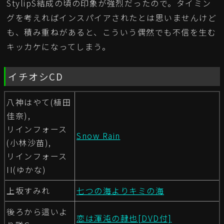
StylipS結成の頃の印象が強烈だったので。タイミン
グを考えればインスパイアされたとは思いませんけど
も、積み重ねがあると、こういう偶然でも不信を生む
キッカケになってしまう。
イチオシCD
八神はやて(植田
佳奈),
リインフォース
Snow Rain
(小林沙苗),
リインフォース
II(ゆかな)
上坂すみれ
七つの海よりキミの海
後ろから這いよ
恋は渾沌の隷也[DVD付]