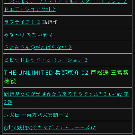
「ぷちます!‐プチ・アイドルマスター‐」リミテッ
ドエディション Vol.2
ラブライブ！ 2
話題作
みなみけ ただいま 2
ささみさん@がんばらない 2
ビビッドレッド・オペレーション 2
THE UNLIMITED 兵部京介 02
戸松遥 三宮紫
穂役
問題児たちが異世界から来るそうですよ? Blu-ray 第
2巻
八犬伝 ―東方八犬異聞― 2
gdgd妖精s(ぐだぐだフェアリーーズ)2