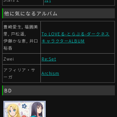
他に気になるアルバム
豊崎愛生, 福圓美
里, 戸松遥,
To LOVEる-とらぶる-ダークネス
伊藤かな恵, 井口
キャラクターALBUM
裕香
Zwei
Re:Set
アフィリア・サ
Archism
ーガ
BD