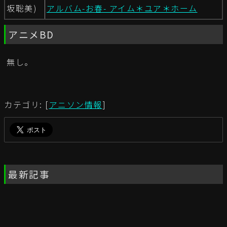
坂聡美)
アルバム-お春- アイム＊ユア＊ホーム
アニメBD
無し。
カテゴリ: [
アニソン情報
]
最新記事