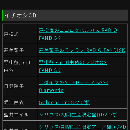
イチオシCD
戸松遥のココロ☆ハルカス RADIO
戸松遥
FANDISK
寿美菜子
寿美菜子のラフラフ RADIO FANDISK
野中藍, 石川
野中藍・石川由依のラジオOS
由依
FANDISK
「ダイヤのA」EDテーマ Seek
日笠陽子
Diamonds
堀江由衣
Golden Time(DVD付)
藍井エイル
シリウス(初回生産限定盤)(DVD付)
シリウス(期間生産限定アニメ盤)(DVD