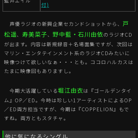
藍井エイル
付)
戸
声優ラジオの新興企業セカンドショットから、
松遥
寿美菜子
野中藍・石川由依
、
、
のラジオCD
が出ます。内容は新規録音＋名場面集ですが、次回は
マリン・エンタテインメント系のラジオCDみたいに
映像つけて欲しいなぁ・・・とも。ココロハルカスは
たまに映像回もありますし。
堀江由衣
今期大活躍している
は『ゴールデンタイ
ム』OP／ED。今時は珍しい1アーティストによるOP
／ED両方担当ですが、今期は『COPPELION』もで
すね。両方ともスタチャ。
他に気になるシングル