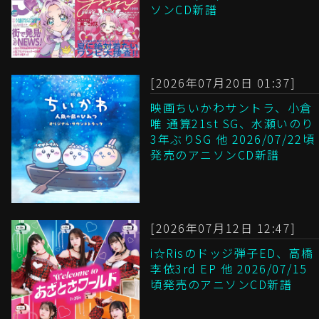
ソンCD新譜
[2026年07月20日 01:37]
映画ちいかわサントラ、小倉
唯 通算21st SG、水瀬いのり
3年ぶりSG 他 2026/07/22頃
発売のアニソンCD新譜
[2026年07月12日 12:47]
i☆Risのドッジ弾子ED、高橋
李依3rd EP 他 2026/07/15
頃発売のアニソンCD新譜