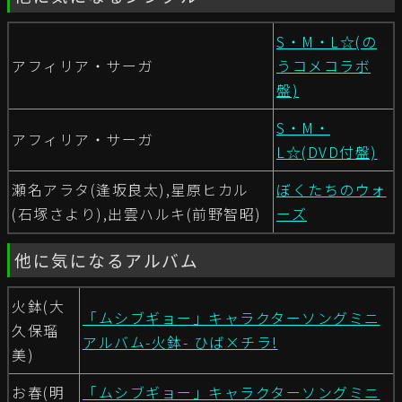
S・M・L☆(の
アフィリア・サーガ
うコメコラボ
盤)
S・M・
アフィリア・サーガ
L☆(DVD付盤)
瀬名アラタ(逢坂良太),星原ヒカル
ぼくたちのウォ
(石塚さより),出雲ハルキ(前野智昭)
ーズ
他に気になるアルバム
火鉢(大
「ムシブギョー」キャラクターソングミニ
久保瑠
アルバム-火鉢- ひば×チラ!
美)
お春(明
「ムシブギョー」キャラクターソングミニ