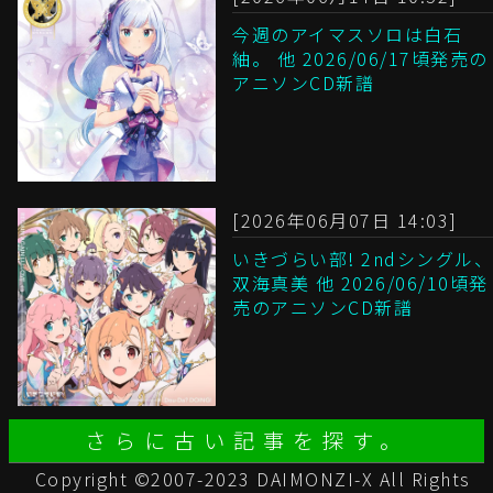
今週のアイマスソロは白石
紬。 他 2026/06/17頃発売の
アニソンCD新譜
[2026年06月07日 14:03]
いきづらい部! 2ndシングル、
双海真美 他 2026/06/10頃発
売のアニソンCD新譜
さらに古い記事を探す。
Copyright ©2007-2023 DAIMONZI-X All Rights